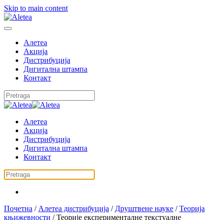
Skip to main content
Алетеа
Акција
Дистрибуција
Дигитална штампа
Контакт
Алетеа
Акција
Дистрибуција
Дигитална штампа
Контакт
Почетна
/
Алетеа дистрибуција
/
Друштвене науке
/
Теорија
књижевности
/ Теорије експерименталне текстуалне