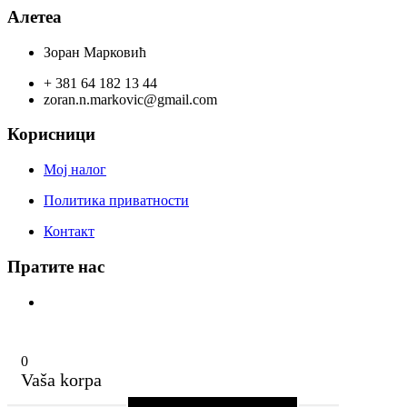
је
је:
750,00 рсд.
Алетеа
била:
665,00 рсд.
700,00 рсд.
Зоран Марковић
+ 381 64 182 13 44
zoran.n.markovic@gmail.com
Корисници
Мој налог
Политика приватности
Контакт
Пратите нас
0
Vaša korpa