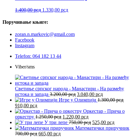
Оригинална
Тренутна
1.400,00
рсд
1.330,00
рсд
цена
цена
је
је:
Поручивање
књиге:
била:
1.330,00 рсд.
1.400,00 рсд.
zoran.n.markovic@gmail.com
Facebook
Instagram
Telefon: 064 182 13 44
Viber/sms
Светиње српског народа - Манастири - На размеђу
Оригинална
Тренутна
истока и запада
3.200,00
рсд
3.040,00
рсд
цена
цена
Игре у Олимпији
1.300,00
рсд
Оригинална
Тренутна
је
је:
910,00
рсд
цена
цена
била:
3.040,00 рсд.
Оркестар - Прича о
је
је:
Оригинална
3.200,00 рсд.
Тренутна
оркестру
1.250,00
рсд
1.220,00
рсд
била:
910,00 рсд.
цена
цена
Оригинална
Тренутна
У три лепе
750,00
рсд
525,00
рсд
1.300,00 рсд.
је
је:
цена
цена
Математички приручник
Оригинална
Тренутна
била:
1.220,00 рсд.
је
је:
700,00
рсд
665,00
рсд
цена
цена
1.250,00 рсд.
била:
525,00 рсд.