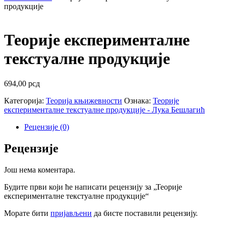
продукције
Теорије експерименталне
текстуалне продукције
694,00
рсд
Категорија:
Теорија књижевности
Ознака:
Теорије
експерименталне текстуалне продукције - Лука Бешлагић
Рецензије (0)
Рецензије
Још нема коментара.
Будите први који ће написати рецензију за „Теорије
експерименталне текстуалне продукције“
Морате бити
пријављени
да бисте поставили рецензију.