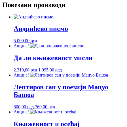
Повезани производи
Андрићево писмо
5.000,00
рсд
Акција!
Да ли књижевност мисли
Оригинална
Тренутна
2.310,00
рсд
1.995,00
рсд
цена
цена
Акција!
је
је:
била:
1.995,00 рсд.
Лептиров сан у поезији Мацуо
2.310,00 рсд.
Башоа
Оригинална
Тренутна
800,00
рсд
760,00
рсд
цена
цена
Акција!
је
је:
била:
760,00 рсд.
Књижевност и осећај
800,00 рсд.