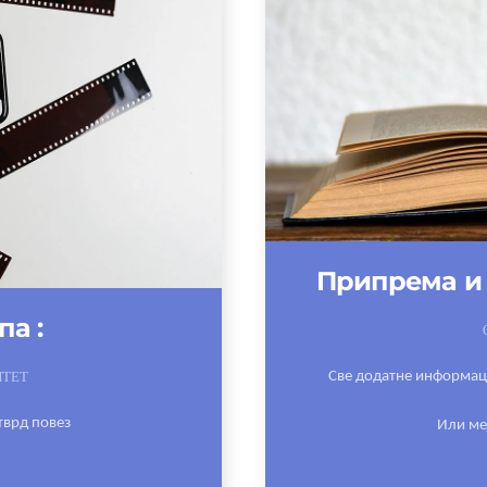
Припрема и 
а :
ИТЕТ
Све додатне информаци
тврд повез
Или ме