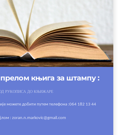
прелом књига за штампу :
ОД РУКОПИСА ДО КЊИЖАРЕ
је можете добити путем телефона :064 182 13 44
јлом : zoran.n.markovic@gmail.com