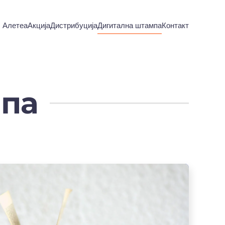
Алетеа
Акција
Дистрибуција
Дигитална штампа
Контакт
мпа