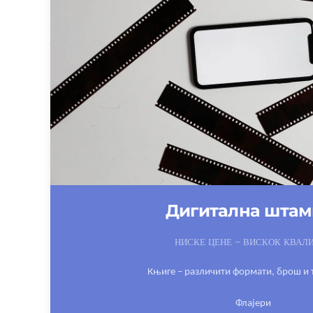
Дигитална штамп
НИСКЕ ЦЕНЕ – ВИСКОК КВАЛ
Књиге – различити
формати, брош и 
Флајери