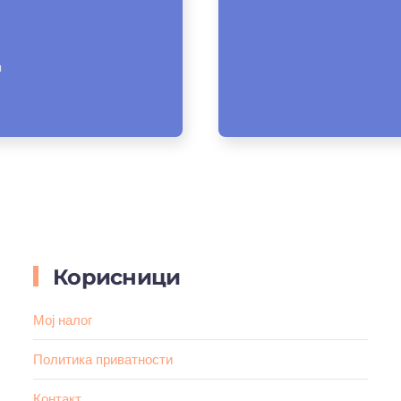
и
Корисници
Мој налог
Политика приватности
Контакт