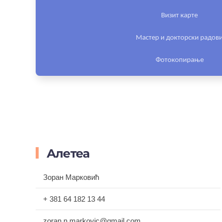
Визит карте
Мастер и докторски радов
Фотокопирање
Алетеа
Зоран Марковић
+ 381 64 182 13 44
zoran.n.markovic@gmail.com