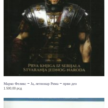
Марко Феликс – Ја, легионар Рима – први део
1.500,00
рсд