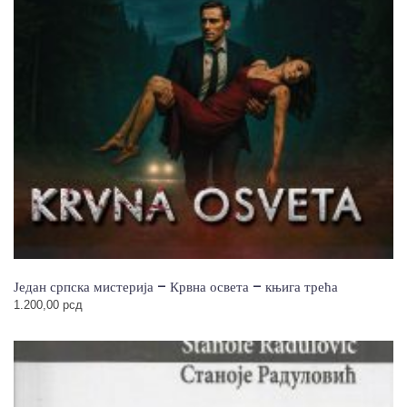
Један српска мистерија – Крвна освета – књига трећа
1.200,00
рсд