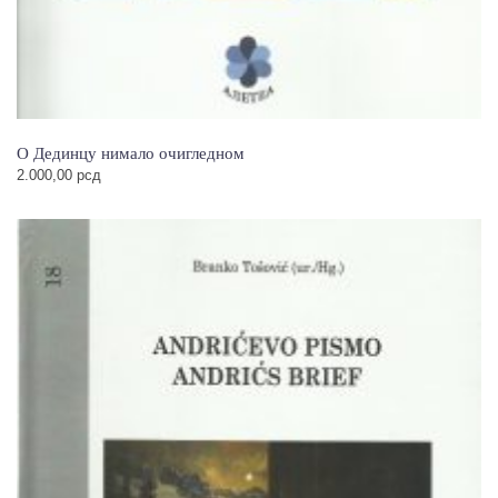
О Дединцу нимало очигледном
2.000,00
рсд