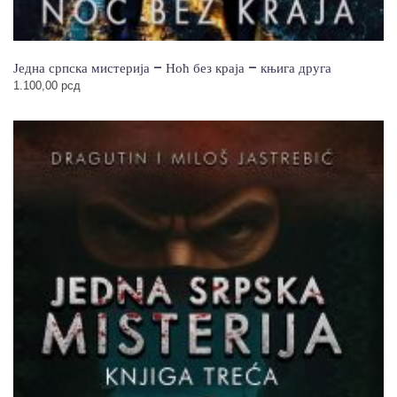
Једна српска мистерија – Ноћ без краја – књига друга
1.100,00
рсд