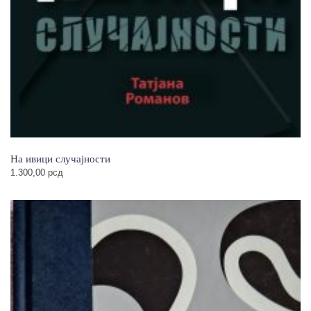
На ивици случајности
1.300,00
рсд