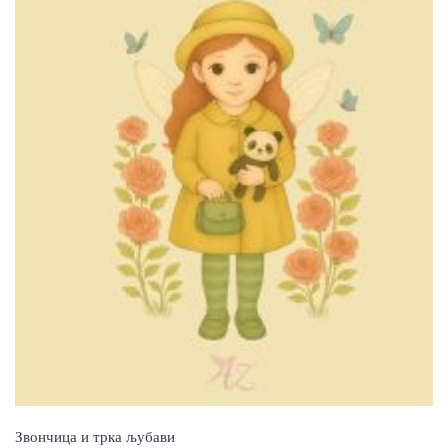
Звончица и трка љубави