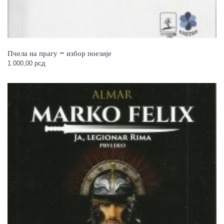
Пчела на прагу – избор поезије
1.000,00
рсд