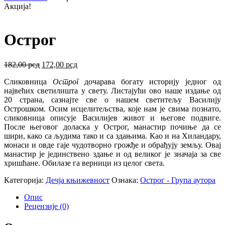
Акција!
Острог
Оригинална
Тренутна
182,00
рсд
172,00
рсд
цена
цена
Сликовница
Острог
дочарава богату историју једног од
је
је:
највећих светилишта у свету. Листајући ово наше издање од
била:
172,00 рсд.
20 страна, сазнајте све о нашем светитељу Василију
182,00 рсд.
Острошком. Осим исцелитељства, које нам је свима познато,
сликовница описује Василијев живот и његове подвиге.
После његовог доласка у Острог, манастир почиње да се
шири, како са људима тако и са здањима. Као и на Хиландару,
монаси и овде гаје чудотворно грожђе и обрађују земљу. Овај
манастир је јединствено здање и од великог је значаја за све
хришћане. Обилазе га верници из целог света.
Категорија:
Дечја књижевност
Ознака:
Острог - Група аутора
Опис
Рецензије (0)