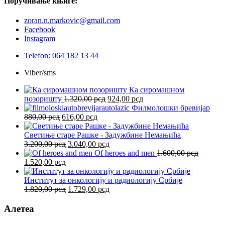
Поручивање
књиге:
zoran.n.markovic@gmail.com
Facebook
Instagram
Telefon: 064 182 13 44
Viber/sms
Ка сиромашном
Оригинална
Тренутна
позоришту
1.320,00
рсд
924,00
рсд
цена
цена
Филмолошки бревијар
Оригинална
Тренутна
је
је:
880,00
рсд
616,00
рсд
цена
цена
била:
924,00 рсд.
је
је:
1.320,00 рсд.
Светиње старе Рашке - Задужбине Немањића
била:
Оригинална
616,00 рсд.
Тренутна
3.200,00
рсд
3.040,00
рсд
880,00 рсд.
цена
цена
Of heroes and men
1.600,00
рсд
Оригинална
Тренутна
је
је:
1.520,00
рсд
цена
цена
била:
3.040,00 рсд.
је
је:
3.200,00 рсд.
Институт за онкологију и радиологију Србије
била:
1.520,00 рсд.
Оригинална
Тренутна
1.820,00
рсд
1.729,00
рсд
1.600,00 рсд.
цена
цена
је
је:
Алетеа
била:
1.729,00 рсд.
1.820,00 рсд.