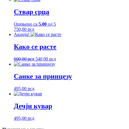
Ствар срца
Оцењено са
5.00
од 5
750,00
рсд
Акција!
Како се расте
Оригинална
Тренутна
600,00
рсд
540,00
рсд
цена
цена
је
је:
била:
540,00 рсд.
Санке за принцезу
600,00 рсд.
495,00
рсд
Дечји кувар
495,00
рсд