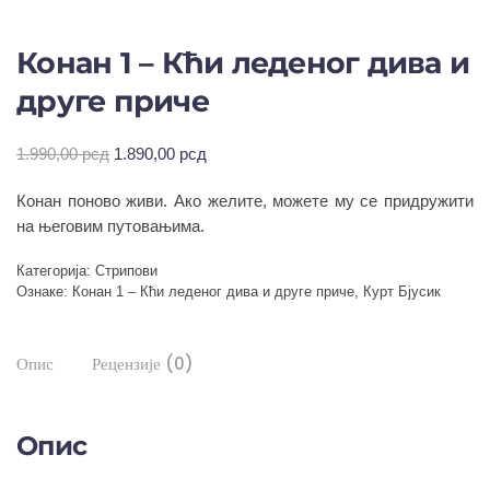
Конан 1 – Кћи леденог дива и
друге приче
Оригинална
Тренутна
1.990,00
рсд
1.890,00
рсд
цена
цена
Конан поново живи. Ако желите, можете му се придружити
је
је:
била:
1.890,00 рсд.
на његовим путовањима.
1.990,00 рсд.
Категорија:
Стрипови
Ознаке:
Конан 1 – Кћи леденог дива и друге приче
,
Курт Бјусик
Опис
Рецензије (0)
Опис