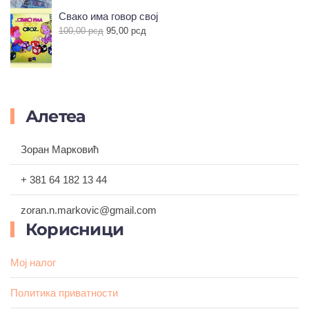
је
је:
Свако има говор свој
била:
585,00 рсд.
Оригинална
Тренутна
100,00
рсд
95,00
рсд
650,00 рсд.
цена
цена
је
је:
била:
95,00 рсд.
100,00 рсд.
Алетеа
Зоран Марковић
+ 381 64 182 13 44
zoran.n.markovic@gmail.com
Корисници
Мој налог
Политика приватности