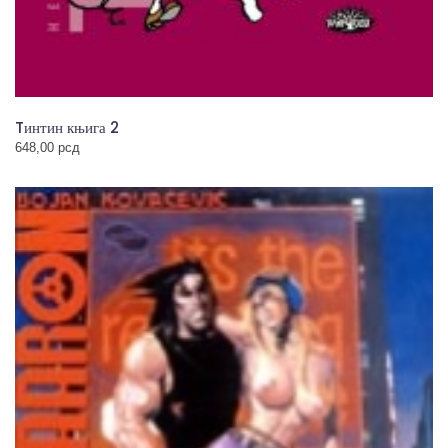
Tинтин књига 2
648,00
рсд