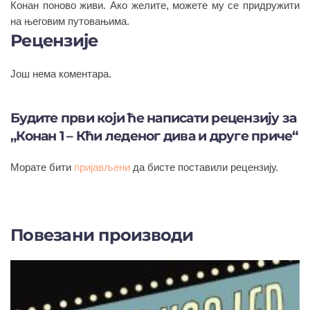
Конан поново живи. Ако желите, можете му се придружити
на његовим путовањима.
Рецензије
Још нема коментара.
Будите први који ће написати рецензију за
„Конан 1 – Кћи леденог дива и друге приче“
Морате бити
пријављени
да бисте поставили рецензију.
Повезани производи