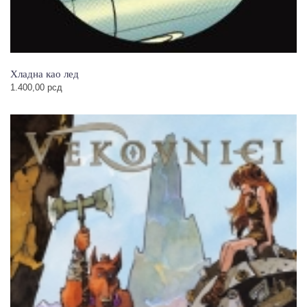
Хладна као лед
1.400,00
рсд