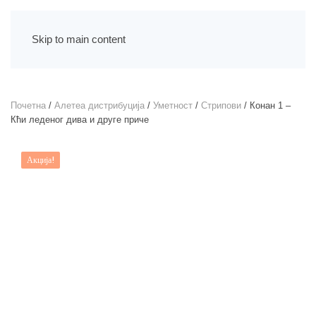
Skip to main content
Почетна
/
Алетеа дистрибуција
/
Уметност
/
Стрипови
/ Конан 1 –
Кћи леденог дива и друге приче
Акција!