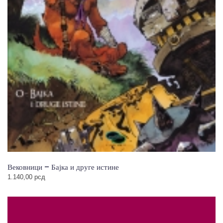
Вековници – Бајка и друге истине
1.140,00
рсд