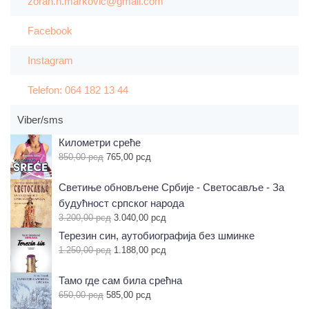
zoran.n.markovic@gmail.com
Facebook
Instagram
Telefon: 064 182 13 44
Viber/sms
Километри среће
Оригинална
Тренутна
850,00
рсд
765,00
рсд
цена
цена
је
је:
Светиње обновљене Србије - Светосавље - За
била:
765,00 рсд.
будућност српског народа
850,00 рсд.
Оригинална
Тренутна
3.200,00
рсд
3.040,00
рсд
цена
цена
Терезин син, аутобиографија без шминке
је
је:
Оригинална
Тренутна
1.250,00
рсд
1.188,00
рсд
била:
3.040,00 рсд.
цена
цена
3.200,00 рсд.
је
је:
Тамо где сам била срећна
била:
1.188,00 рсд.
Оригинална
Тренутна
650,00
рсд
585,00
рсд
1.250,00 рсд.
цена
цена