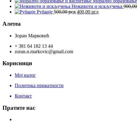
је
је:
Морално образовање
била:
315,00 рсд.
Неживоти и искључења
900,0
Оригинална
350,00 рсд.
Тренутна
Рубаије
500,00
рсд
400,00
рсд
цена
цена
је
је:
Алетеа
била:
400,00 рсд.
500,00 рсд.
Зоран Марковић
+ 381 64 182 13 44
zoran.n.markovic@gmail.com
Корисници
Мој налог
Политика приватности
Контакт
Пратите нас