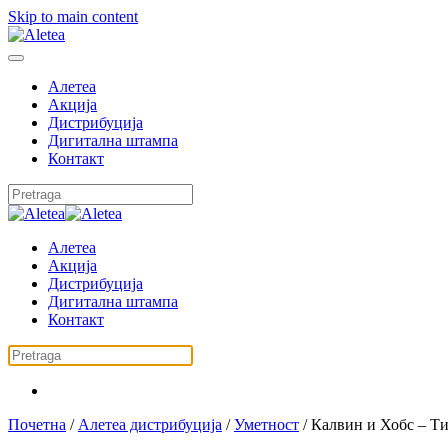
Skip to main content
Алетеа
Акција
Дистрибуција
Дигитална штампа
Контакт
Алетеа
Акција
Дистрибуција
Дигитална штампа
Контакт
Почетна
/
Алетеа дистрибуција
/
Уметност
/ Калвин и Хобс – Т