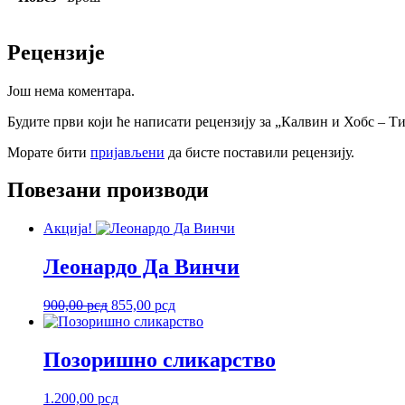
Рецензије
Још нема коментара.
Будите први који ће написати рецензију за „Калвин и Хобс – Т
Морате бити
пријављени
да бисте поставили рецензију.
Повезани производи
Акција!
Леонардо Да Винчи
Оригинална
Тренутна
900,00
рсд
855,00
рсд
цена
цена
је
је:
била:
855,00 рсд.
Позоришно сликарство
900,00 рсд.
1.200,00
рсд