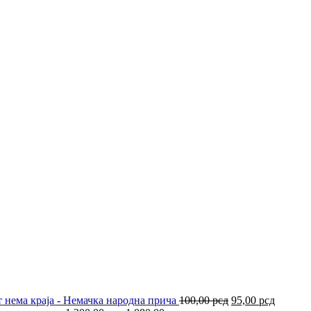
Оригинална
Тренут
 нема краја - Немачка народна прича
100,00
рсд
95,00
рсд