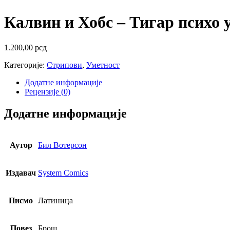
Калвин и Хобс – Тигар психо 
1.200,00
рсд
Категорије:
Стрипови
,
Уметност
Додатне информације
Рецензије (0)
Додатне информације
Аутор
Бил Вотерсон
Издавач
System Comics
Писмо
Латиница
Повез
Брош