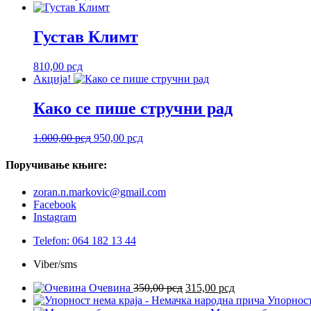
Густав Климт
810,00
рсд
Акција!
Како се пише стручни рад
Оригинална
Тренутна
1.000,00
рсд
950,00
рсд
цена
цена
је
је:
Поручивање
књиге:
била:
950,00 рсд.
1.000,00 рсд.
zoran.n.markovic@gmail.com
Facebook
Instagram
Telefon: 064 182 13 44
Viber/sms
Оригинална
Тренутна
Очевина
350,00
рсд
315,00
рсд
цена
цена
Упорност