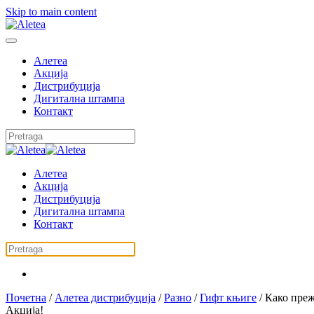
Skip to main content
Алетеа
Акција
Дистрибуција
Дигитална штампа
Контакт
Алетеа
Акција
Дистрибуција
Дигитална штампа
Контакт
Почетна
/
Алетеа дистрибуција
/
Разно
/
Гифт књиге
/ Како пре
Акција!