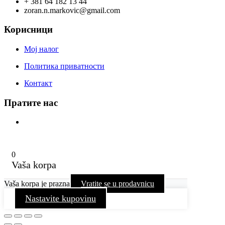
+ 381 64 182 13 44
zoran.n.markovic@gmail.com
Корисници
Мој налог
Политика приватности
Контакт
Пратите нас
0
Vaša korpa
Vaša korpa je prazna
Vratite se u prodavnicu
Nastavite kupovinu