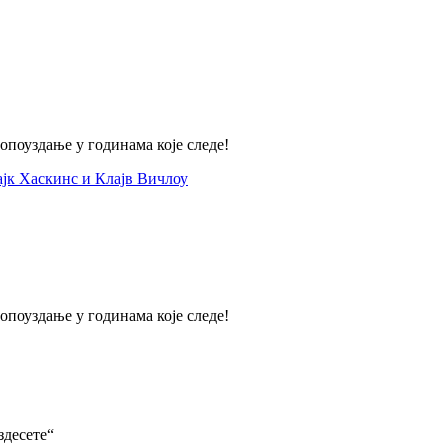
опоуздање у годинама које следе!
ајк Хаскинс и Клајв Вичлоу
опоуздање у годинама које следе!
здесете“