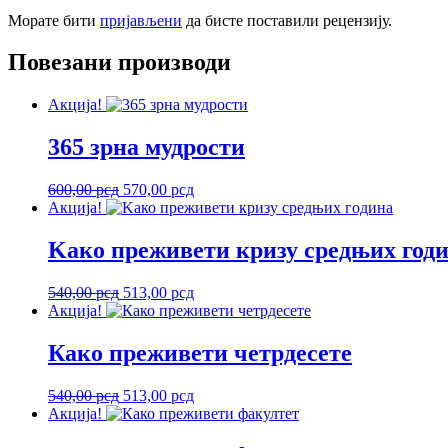
Морате бити
пријављени
да бисте поставили рецензију.
Повезани производи
Акција!
365 зрна мудрости
Оригинална
Тренутна
600,00
рсд
570,00
рсд
цена
цена
Акција!
је
је:
била:
570,00 рсд.
Kако преживети кризу средњих год
600,00 рсд.
Оригинална
Тренутна
540,00
рсд
513,00
рсд
цена
цена
Акција!
је
је:
била:
513,00 рсд.
Како преживети четрдесете
540,00 рсд.
Оригинална
Тренутна
540,00
рсд
513,00
рсд
цена
цена
Акција!
је
је: