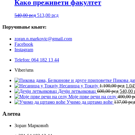
била:
513,00 рсд.
Како преживети факултет
540,00 рсд.
Оригинална
Тренутна
540,00
рсд
513,00
рсд
цена
цена
је
је:
Поручивање
књиге:
била:
513,00 рсд.
540,00 рсд.
zoran.n.markovic@gmail.com
Facebook
Instagram
Telefon: 064 182 13 44
Viber/sms
Пикова да
Ори
Несаница у Токију
1.100,00
рсд
1.04
Оригин
цена
Дечји летњиковац
600,00
рсд
540,00
цена
је
Моје прве речи на селу
400,00
р
је
била
Учимо да цртамо воће
137,00
рс
била:
1.10
600,00 
Алетеа
Зоран Марковић