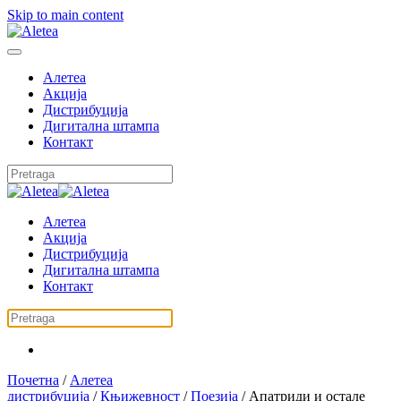
Skip to main content
Алетеа
Акција
Дистрибуција
Дигитална штампа
Контакт
Алетеа
Акција
Дистрибуција
Дигитална штампа
Контакт
Почетна
/
Алетеа
дистрибуција
/
Књижевност
/
Поезија
/ Апатриди и остале