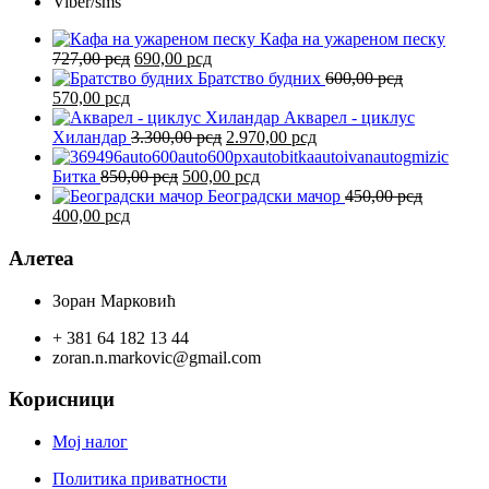
Viber/sms
Кафа на ужареном песку
Оригинална
Тренутна
727,00
рсд
690,00
рсд
цена
цена
Братство будних
600,00
рсд
Оригинална
Тренутна
је
је:
570,00
рсд
цена
цена
била:
690,00 рсд.
Акварел - циклус
је
је:
727,00 рсд.
Оригинална
Тренутна
Хиландар
3.300,00
рсд
2.970,00
рсд
била:
570,00 рсд.
цена
цена
600,00 рсд.
Оригинална
је
Тренутна
је:
Битка
850,00
рсд
500,00
рсд
цена
била:
цена
2.970,00 рсд.
Београдски мачор
450,00
рсд
Оригинална
Тренутна
је
3.300,00 рсд.
је:
400,00
рсд
цена
цена
била:
500,00 рсд.
је
је:
850,00 рсд.
Алетеа
била:
400,00 рсд.
450,00 рсд.
Зоран Марковић
+ 381 64 182 13 44
zoran.n.markovic@gmail.com
Корисници
Мој налог
Политика приватности