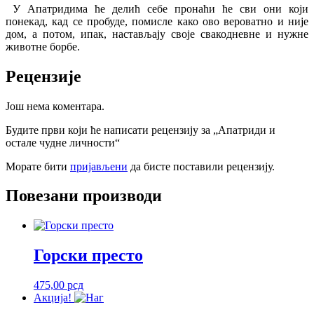
У Апатридима ће делић себе пронаћи ће сви они који
понекад, кад се пробуде, помисле како ово вероватно и није
дом, а потом, ипак, настављају своје свакодневне и нужне
животне борбе.
Рецензије
Још нема коментара.
Будите први који ће написати рецензију за „Апатриди и
остале чудне личности“
Морате бити
пријављени
да бисте поставили рецензију.
Повезани производи
Горски престо
475,00
рсд
Акција!