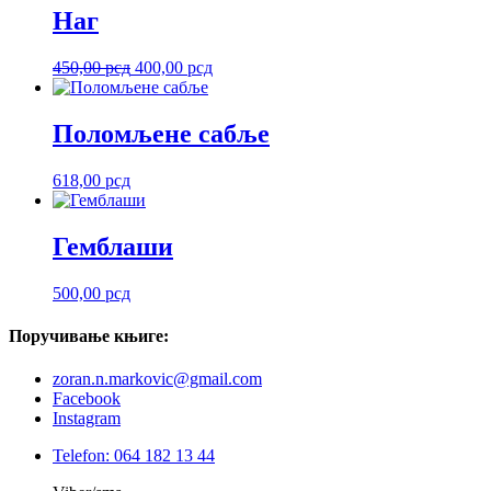
Наг
Оригинална
Тренутна
450,00
рсд
400,00
рсд
цена
цена
је
је:
била:
400,00 рсд.
Поломљене сабље
450,00 рсд.
618,00
рсд
Гемблаши
500,00
рсд
Поручивање
књиге:
zoran.n.markovic@gmail.com
Facebook
Instagram
Telefon: 064 182 13 44