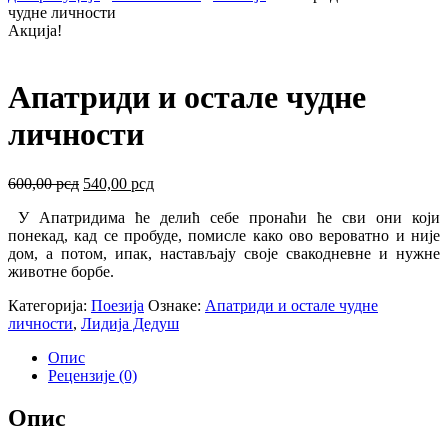
чудне личности
Акција!
Апатриди и остале чудне
личности
Оригинална
Тренутна
600,00
рсд
540,00
рсд
цена
цена
У Апатридима ће делић себе пронаћи ће сви они који
је
је:
понекад, кад се пробуде, помисле како ово вероватно и није
била:
540,00 рсд.
дом, а потом, ипак, настављају своје свакодневне и нужне
600,00 рсд.
животне борбе.
Категорија:
Поезија
Ознаке:
Апатриди и остале чудне
личности
,
Лидија Дедуш
Опис
Рецензије (0)
Опис