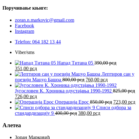
цена
цена
је
је:
Поручивање
књиге:
била:
540,00 рсд.
600,00 рсд.
zoran.n.markovic@gmail.com
Facebook
Instagram
Telefon: 064 182 13 44
Viber/sms
Напад Титана 05
390,00
рсд
Оригинална
Тренутна
351,00
рсд
цена
цена
Лептиров сан у
је
је:
Оригинална
Тренутна
поезији Мацуо Башоа
800,00
рсд
760,00
рсд
била:
351,00 рсд.
цена
цена
390,00 рсд.
је
је:
Југословен К. Хроника одустајања 1990-1992
825,00
рсд
Оригинална
Тренутна
била:
760,00 рсд.
726,00
рсд
цена
цена
800,00 рсд.
Оригиналн
Т
Операција Ерос
850,00
рсд
723,00
рсд
је
је:
цена
ц
Списи одбора за
била:
726,00 рсд.
Оригинална
Тренутна
је
је
стандардизацију 9
400,00
рсд
380,00
рсд
825,00 рсд.
цена
цена
била:
7
је
је:
850,00 рсд.
Алетеа
била:
380,00 рсд.
400,00 рсд.
Зоран Марковић