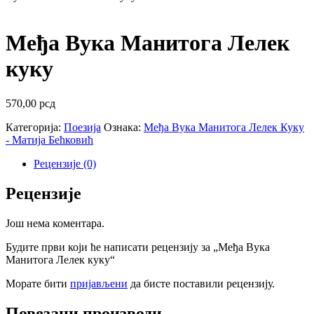
Међа Вука Манитога Лелек
куку
570,00
рсд
Категорија:
Поезија
Ознака:
Међа Вука Манитога Лелек Куку
- Матија Бећковић
Рецензије (0)
Рецензије
Још нема коментара.
Будите први који ће написати рецензију за „Међа Вука
Манитога Лелек куку“
Морате бити
пријављени
да бисте поставили рецензију.
Повезани производи