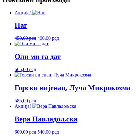
Акција!
Наг
Оригинална
Тренутна
450,00
рсд
400,00
рсд
цена
цена
је
је:
била:
400,00 рсд.
Оли ми га дат
450,00 рсд.
665,00
рсд
Горски вијенац, Луча Микрокозма
585,00
рсд
Акција!
Вера Павладољска
Оригинална
Тренутна
600,00
рсд
540,00
рсд