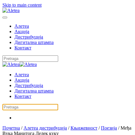
Skip to main content
Алетеа
Акција
Дистрибуција
Дигитална штампа
Контакт
Алетеа
Акција
Дистрибуција
Дигитална штампа
Контакт
Почетна
/
Алетеа дистрибуција
/
Књижевност
/
Поезија
/ Међа
Вука Манитога Лелек куку