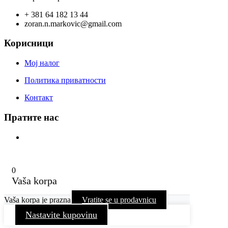
+ 381 64 182 13 44
zoran.n.markovic@gmail.com
Корисници
Мој налог
Политика приватности
Контакт
Пратите нас
0
Vaša korpa
Vaša korpa je prazna
Vratite se u prodavnicu
Nastavite kupovinu