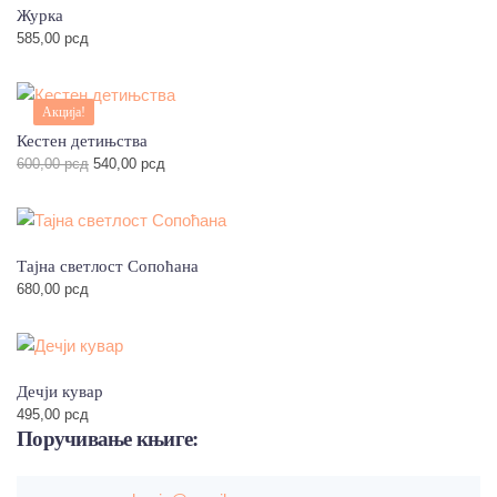
Журка
585,00
рсд
Акција!
Кестен детињства
Оригинална
Тренутна
600,00
рсд
540,00
рсд
цена
цена
је
је:
била:
540,00 рсд.
600,00 рсд.
Тајна светлост Сопоћана
680,00
рсд
Дечји кувар
495,00
рсд
Поручивање
књиге: