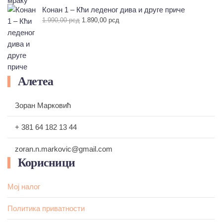
је
је:
Конан 1 – Кћи леденог дива и друге приче
била:
1.683,00 рсд.
Оригинална
Тренутна
1.990,00
рсд
1.890,00
рсд
1.870,00 рсд.
цена
цена
је
је:
била:
1.890,00 рсд.
1.990,00 рсд.
Алетеа
Зоран Марковић
+ 381 64 182 13 44
zoran.n.markovic@gmail.com
Корисници
Мој налог
Политика приватности