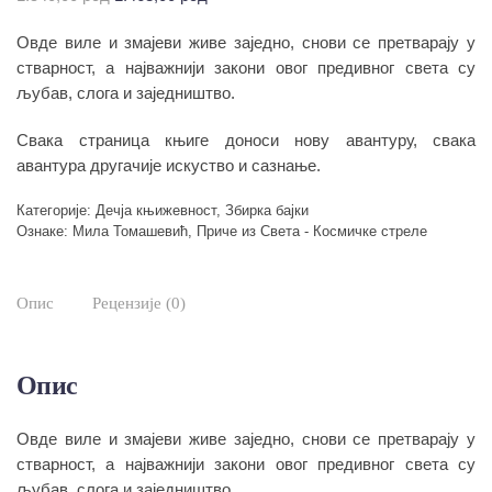
цена
цена
Овде виле и змајеви живе заједно, снови се претварају у
је
је:
била:
1.463,00 рсд.
стварност, а најважнији закони овог предивног света су
1.540,00 рсд.
љубав, слога и заједништво.
Свака страница књиге доноси нову авантуру, свака
авантура другачије искуство и сазнање.
Категорије:
Дечја књижевност
,
Збирка бајки
Ознаке:
Мила Томашевић
,
Приче из Света - Космичке стреле
Опис
Рецензије (0)
Опис
Овде виле и змајеви живе заједно, снови се претварају у
стварност, а најважнији закони овог предивног света су
љубав, слога и заједништво.