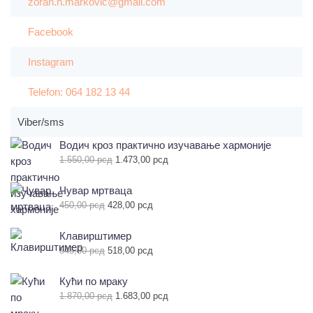
zoran.n.markovic@gmail.com
Facebook
Instagram
Telefon: 064 182 13 44
Viber/sms
Водич кроз практично изучавање хармоније
Оригинална
Тренутна
1.550,00
рсд
1.473,00
рсд
цена
цена
је
је:
Чувар мртваца
била:
1.473,00 рсд.
Оригинална
Тренутна
450,00
рсд
428,00
рсд
1.550,00 рсд.
цена
цена
је
је:
Клавирштимер
била:
428,00 рсд.
Оригинална
Тренутна
545,00
рсд
518,00
рсд
450,00 рсд.
цена
цена
је
је:
Кући по мраку
била:
518,00 рсд.
Оригинална
Тренутна
1.870,00
рсд
1.683,00
рсд
545,00 рсд.
цена
цена