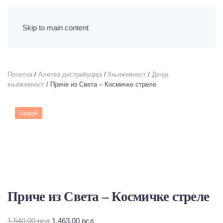
Skip to main content
Почетна
/
Алетеа дистрибуција
/
Књижевност
/
Дечја
књижевност
/ Приче из Света – Космичке стреле
Акција!
Приче из Света – Космичке стреле
Оригинална
Тренутна
1.540,00
рсд
1.463,00
рсд