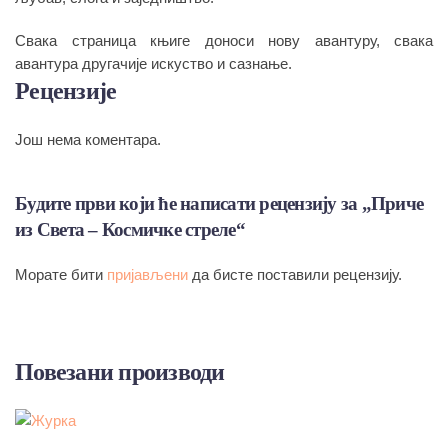
Свака страница књиге доноси нову авантуру, свака
авантура другачије искуство и сазнање.
Рецензије
Још нема коментара.
Будите први који ће написати рецензију за „Приче
из Света – Космичке стреле“
Морате бити
пријављени
да бисте поставили рецензију.
Повезани производи