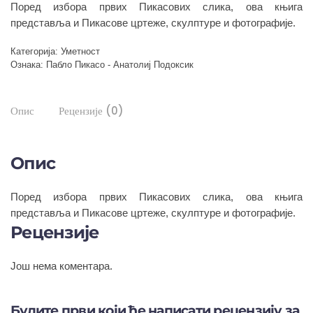
Поред избора првих Пикасових слика, ова књига
је
је:
била:
2.160,00 рсд.
представља и Пикасове цртеже, скулптуре и фотографије.
2.400,00 рсд.
Категорија:
Уметност
Ознака:
Пабло Пикасо - Анатолиј Подоксик
Опис
Рецензије (0)
Опис
Поред избора првих Пикасових слика, ова књига
представља и Пикасове цртеже, скулптуре и фотографије.
Рецензије
Још нема коментара.
Будите први који ће написати рецензију за