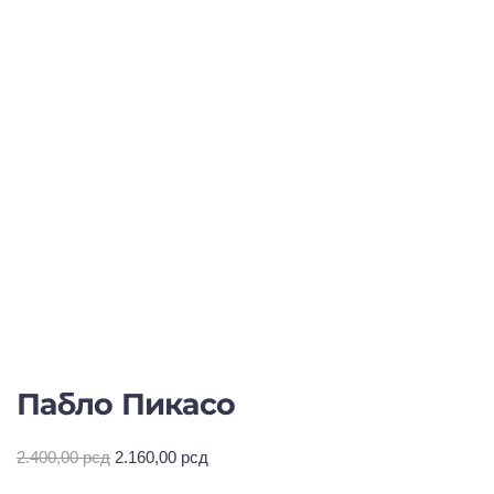
Пабло Пикасо
Оригинална
Тренутна
2.400,00
рсд
2.160,00
рсд
цена
цена