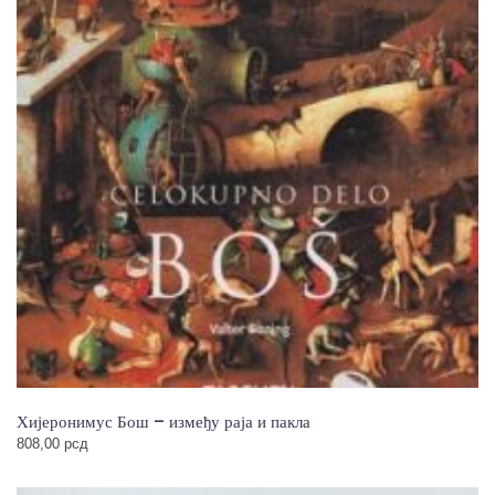
Хијеронимус Бош – између раја и пакла
808,00
рсд