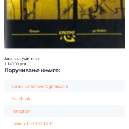
Јапанска уметност
1.140,00
рсд
Поручивање
књиге:
zoran.n.markovic@gmail.com
Facebook
Instagram
Telefon: 064 182 13 44