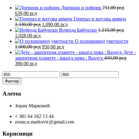
Дневник и ноћник
711,00
рсд
Оригинална
Тренутна
639,00
рсд
цена
цена
Генерал и његова армија
је
је:
Оригинална
Тренутна
1.330,00
рсд
1.090,00
рсд
била:
639,00 рсд.
цена
цена
Војвода Бабунски
1.210,00
рсд
711,00 рсд.
Оригинална
Тренутна
је
је:
1.028,00
рсд
цена
цена
била:
1.090,00 рсд.
О позоришној уметности
је
је:
1.330,00 рсд.
Оригинална
Тренутна
1.000,00
рсд
950,00
рсд
била:
1.028,00 рсд.
цена
цена
Дете -
1.210,00 рсд.
је
је:
заштитник планете - књига прва : Ваздух
410,00
рсд
Оригинална
Тренутна
била:
950,00 рсд.
390,00
рсд
цена
цена
1.000,00 рсд.
Минимална
Максимална
је
је:
цена
цена
била:
390,00 рсд.
Филтер
410,00 рсд.
Алетеа
Зоран Марковић
+ 381 64 182 13 44
zoran.n.markovic@gmail.com
Корисници