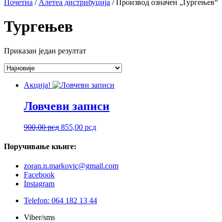
Почетна
/
Алетеа дистрибуција
/ Производ oзначен „Тургењев“
Тургењев
Приказан један резултат
Акција!
Ловчеви записи
Оригинална
Тренутна
900,00
рсд
855,00
рсд
цена
цена
је
је:
Поручивање
књиге:
била:
855,00 рсд.
900,00 рсд.
zoran.n.markovic@gmail.com
Facebook
Instagram
Telefon: 064 182 13 44
Viber/sms