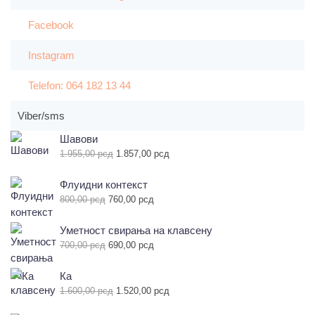
Facebook
Instagram
Telefon: 064 182 13 44
Viber/sms
Шавови
Оригинална
Тренутна
1.955,00
рсд
1.857,00
рсд
цена
цена
је
је:
Флуидни контекст
била:
1.857,00 рсд.
Оригинална
Тренутна
800,00
рсд
760,00
рсд
1.955,00 рсд.
цена
цена
је
је:
Уметност свирања на клавсену
била:
760,00 рсд.
Оригинална
Тренутна
700,00
рсд
690,00
рсд
800,00 рсд.
цена
цена
је
је:
Ка
била:
690,00 рсд.
Оригинална
Тренутна
1.600,00
рсд
1.520,00
рсд
700,00 рсд.
цена
цена