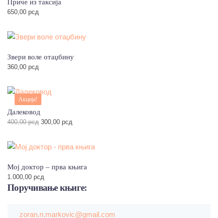
Приче из таксија
650,00
рсд
Звери воле отаџбину
360,00
рсд
Акција!
Далековод
Оригинална
Тренутна
400,00
рсд
300,00
рсд
цена
цена
је
је:
била:
300,00 рсд.
400,00 рсд.
Мој доктор – прва књига
1.000,00
рсд
Поручивање
књиге:
zoran.n.markovic@gmail.com