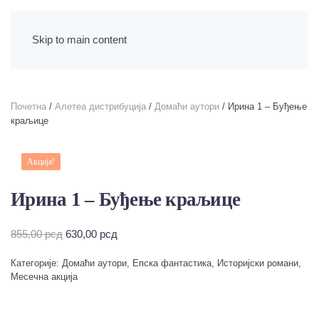
Skip to main content
Почетна
/
Алетеа дистрибуција
/
Домаћи аутори
/ Ирина 1 – Буђење
краљице
Акција!
Ирина 1 – Буђење краљице
Оригинална
Тренутна
855,00
рсд
630,00
рсд
цена
цена
Категорије:
Домаћи аутори
,
Епска фантастика
,
Историјски романи
,
је
је:
Месечна акција
била:
630,00 рсд.
855,00 рсд.