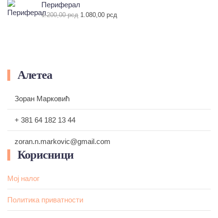
је
је:
Периферал
била:
1.520,00 рсд.
Оригинална
Тренутна
1.200,00
рсд
1.080,00
рсд
1.600,00 рсд.
цена
цена
је
је:
била:
1.080,00 рсд.
1.200,00 рсд.
Алетеа
Зоран Марковић
+ 381 64 182 13 44
zoran.n.markovic@gmail.com
Корисници
Мој налог
Политика приватности