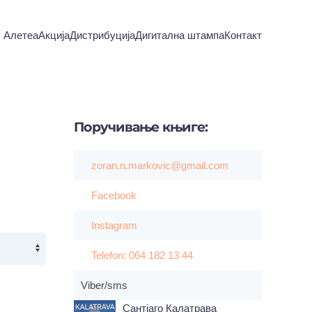
Алетеа
Акција
Дистрибуција
Дигитална штампа
Контакт
Поручивање
књиге:
zoran.n.markovic@gmail.com
Facebook
Instagram
Telefon: 064 182 13 44
Viber/sms
Сантјаго Калатрава