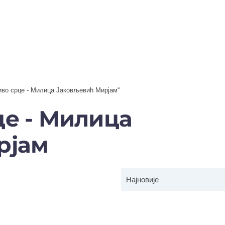
иво срце - Милица Јаковљевић Мирјам“
е - Милица
рјам