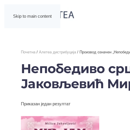
Skip to main content
Почетна
/
Алетеа дистрибуција
/ Производ oзначен „Непобед
Непобедиво срц
Јаковљевић Ми
Приказан један резултат