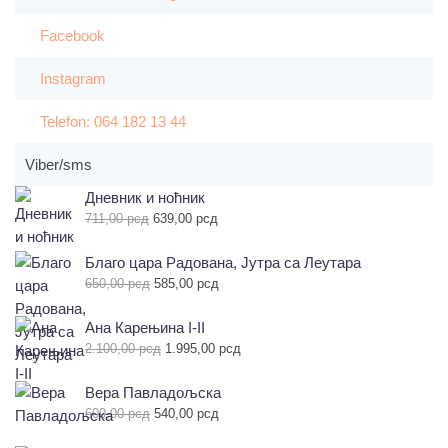
Facebook
Instagram
Telefon: 064 182 13 44
Viber/sms
Дневник и ноћник
Оригинална
Тренутна
711,00
рсд
639,00
рсд
цена
цена
је
је:
Благо цара Радована, Јутра са Леутара
била:
639,00 рсд.
Оригинална
Тренутна
650,00
рсд
585,00
рсд
711,00 рсд.
цена
цена
је
је:
Ана Карењина I-II
била:
585,00 рсд.
Оригинална
Тренутна
2.100,00
рсд
1.995,00
рсд
650,00 рсд.
цена
цена
је
је:
Вера Павладољска
била:
1.995,00 рсд.
Оригинална
Тренутна
600,00
рсд
540,00
рсд
2.100,00 рсд.
цена
цена