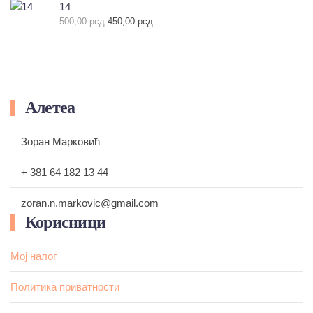
је
је:
14
била:
540,00 рсд.
Оригинална
Тренутна
500,00
рсд
450,00
рсд
600,00 рсд.
цена
цена
је
је:
била:
450,00 рсд.
500,00 рсд.
Алетеа
Зоран Марковић
+ 381 64 182 13 44
zoran.n.markovic@gmail.com
Корисници
Мој налог
Политика приватности