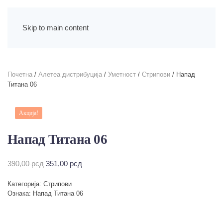
Skip to main content
Почетна
/
Алетеа дистрибуција
/
Уметност
/
Стрипови
/ Напад
Титана 06
Акција!
Напад Титана 06
Оригинална
Тренутна
390,00
рсд
351,00
рсд
цена
цена
Категорија:
Стрипови
је
је:
Ознака:
Напад Титана 06
била:
351,00 рсд.
390,00 рсд.