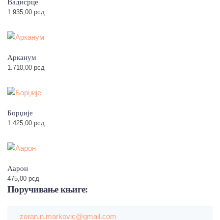
Вадисрце
1.935,00
рсд
Арканум
1.710,00
рсд
Борџије
1.425,00
рсд
Аарон
475,00
рсд
Поручивање
књиге:
zoran.n.markovic@gmail.com