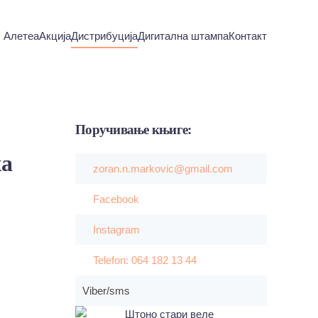
Алетеа
Акција
Дистрибуција
Дигитална штампа
Контакт
Поручивање
књиге:
жа
zoran.n.markovic@gmail.com
Facebook
Instagram
Telefon: 064 182 13 44
Viber/sms
Штоно стари веле