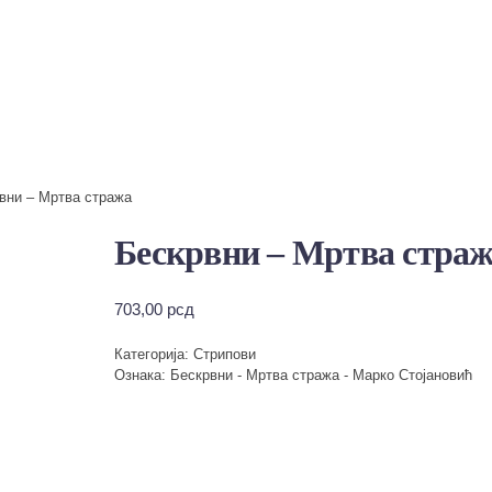
вни – Мртва стража
Бескрвни – Мртва стра
703,00
рсд
Категорија:
Стрипови
Ознака:
Бескрвни - Мртва стража - Марко Стојановић