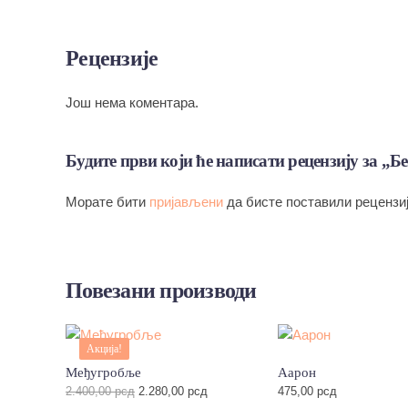
Рецензије
Још нема коментара.
Будите први који ће написати рецензију за „
Морате бити
пријављени
да бисте поставили рецензиј
Повезани производи
Акција!
Међугробље
Аарон
Оригинална
Тренутна
2.400,00
рсд
2.280,00
рсд
475,00
рсд
цена
цена