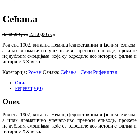
Сећања
Оригинална
Тренутна
3.000,00
рсд
2.850,00
рсд
цена
цена
Родјена 1902, витална Немица једноставним и јасним језиком,
је
је:
а ипак драматично упечатљиво преноси епизоде, прожете
била:
2.850,00 рсд.
најдубљим емоцијама, које су одредиле део историје филма и
3.000,00 рсд.
историје XX века.
Категорија:
Роман
Ознака:
Сећања - Лени Рифенштал
Опис
Рецензије (0)
Опис
Родјена 1902, витална Немица једноставним и јасним језиком,
а ипак драматично упечатљиво преноси епизоде, прожете
најдубљим емоцијама, које су одредиле део историје филма и
историје XX века.