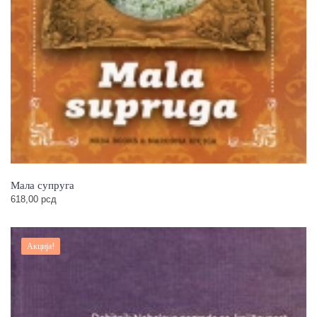
Мала супруга
618,00
рсд
Акција!