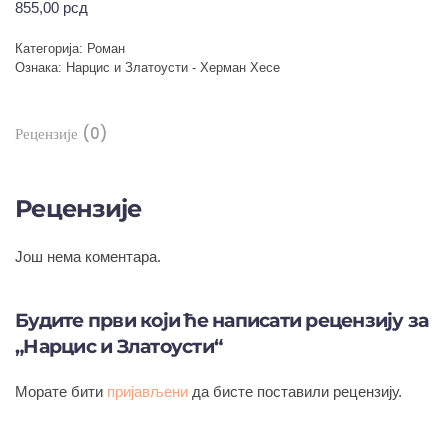
855,00
рсд
Категорија:
Роман
Ознака:
Нарцис и Златоусти - Херман Хесе
Рецензије (0)
Рецензије
Још нема коментара.
Будите први који ће написати рецензију за
„Нарцис и Златоусти“
Морате бити
пријављени
да бисте поставили рецензију.