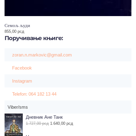
Семољ људи
855,00
рсд
Поручивање
књиге:
zoran.n.markovic@gmail.com
Facebook
Instagram
Telefon: 064 182 13 44
Viber/sms
Дневник Ане Танк
Оригинална
Тренутна
1.727,00
рсд
1.640,00
рсд
цена
цена
је
је: