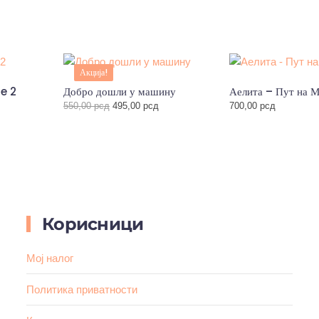
Акција!
e 2
Добро дошли у машину
Аелита – Пут на 
Оригинална
Тренутна
550,00
рсд
495,00
рсд
700,00
рсд
цена
цена
је
је:
била:
495,00 рсд.
550,00 рсд.
Корисници
Мој налог
Политика приватности