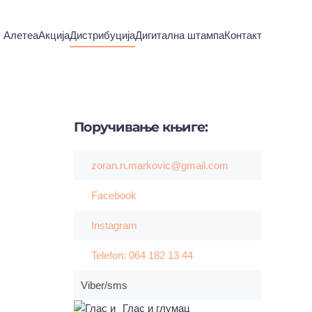
Алетеа
Акција
Дистрибуција
Дигитална штампа
Контакт
Поручивање
књиге:
zoran.n.markovic@gmail.com
Facebook
Instagram
Telefon: 064 182 13 44
Viber/sms
Глас и глумац