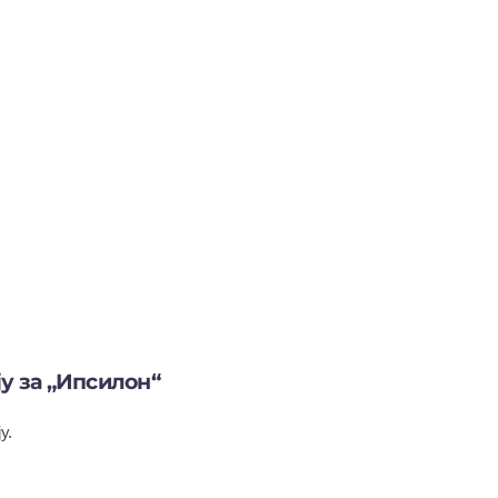
ју за „Ипсилон“
у.