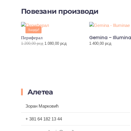
Повезани производи
Акција!
Периферал
Gemina – Illumina
Оригинална
Тренутна
1.200,00
рсд
1.080,00
рсд
1.400,00
рсд
цена
цена
је
је:
била:
1.080,00 рсд.
1.200,00 рсд.
Алетеа
Зоран Марковић
+ 381 64 182 13 44