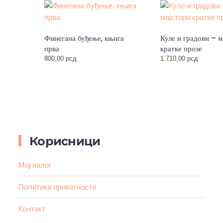
Финегана буђење, књига
Куле и градови – м
прва
кратке прозе
800,00
рсд
1.710,00
рсд
Корисници
Мој налог
Политика приватности
Контакт