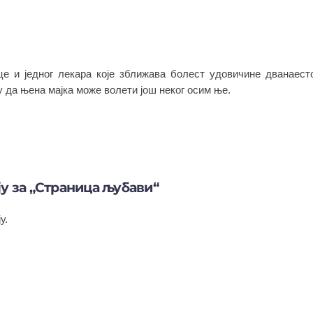
е и једног лекара које зближава болест удовичине дванаес
 да њена мајка може волети још неког осим ње.
ју за „Страница љубави“
у.