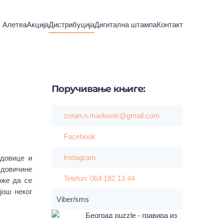
Алетеа
Акција
Дистрибуција
Дигитална штампа
Контакт
Поручивање
књиге:
zoran.n.markovic@gmail.com
Facebook
Instagram
довице и
довичине
Telefon: 064 182 13 44
оже да се
још неког
Viber/sms
Београд рuzzle - гравира из