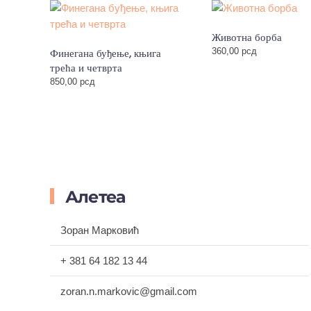
Животна борба
Финегана буђење, књига
360,00
рсд
трећа и четврта
850,00
рсд
Алетеа
Зоран Марковић
+ 381 64 182 13 44
zoran.n.markovic@gmail.com