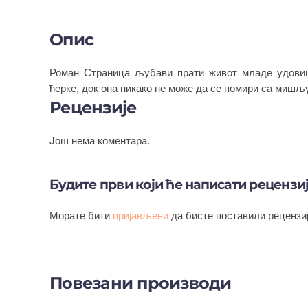
Опис
Роман Страница љубави прати живот младе удовиц
ћерке, док она никако не може да се помири са мишљу
Рецензије
Још нема коментара.
Будите први који ће написати рецензи
Морате бити
пријављени
да бисте поставили рецензиј
Повезани производи