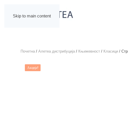
Skip to main content
Почетна
/
Алетеа дистрибуција
/
Књижевност
/
Класици
/ Ст
Акција!