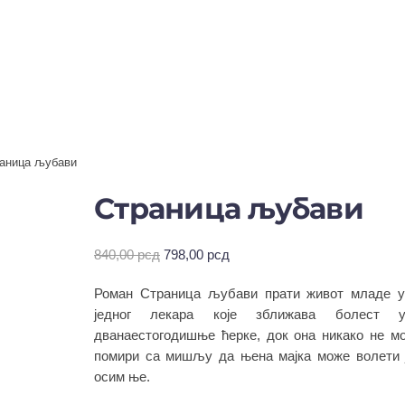
раница љубави
Страница љубави
Оригинална
Тренутна
840,00
рсд
798,00
рсд
цена
цена
Роман Страница љубави прати живот младе у
је
је:
била:
798,00 рсд.
једног лекара које зближава болест у
840,00 рсд.
дванаестогодишње ћерке, док она никако не м
помири са мишљу да њена мајка може волети 
осим ње.