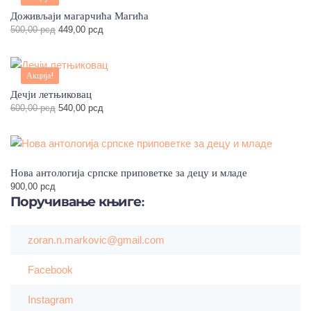
Доживљаји магарчића Магића
Оригинална
Тренутна
500,00
рсд
449,00
рсд
цена
цена
је
је:
била:
449,00 рсд.
Акција!
500,00 рсд.
Дечји летњиковац
Оригинална
Тренутна
600,00
рсд
540,00
рсд
цена
цена
је
је:
била:
540,00 рсд.
600,00 рсд.
Нова антологија српске приповетке за децу и младе
900,00
рсд
Поручивање
књиге:
zoran.n.markovic@gmail.com
Facebook
Instagram