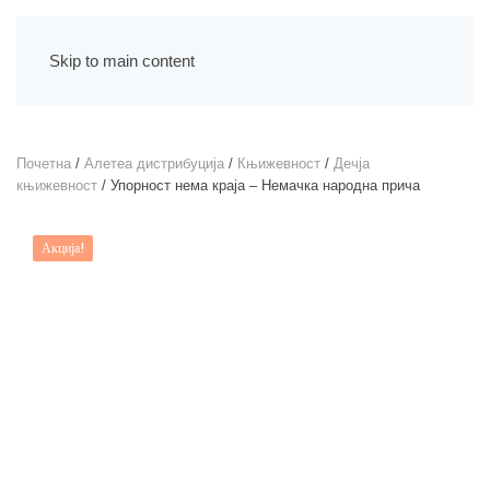
Skip to main content
Почетна
/
Алетеа дистрибуција
/
Књижевност
/
Дечја
књижевност
/ Упорност нема краја – Немачка народна прича
Акција!