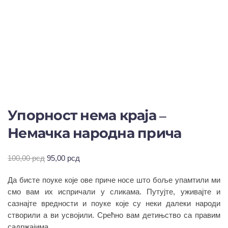
Упорност нема краја –
Немачка народна прича
Оригинална
Тренутна
100,00
рсд
95,00
рсд
цена
цена
Да бисте поуке које ове приче носе што боље упамтили ми
је
је:
била:
95,00 рсд.
смо вам их испричали у сликама. Путујте, уживајте и
100,00 рсд.
сазнајте вредности и поуке које су неки далеки народи
створили а ви усвојили. Срећно вам детињство са правим
садржајима.