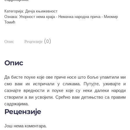
Категорија:
Дечја књижевност
Ознака:
Упорност нема краја - Немачка народна прича - Миомир
Томић
Опис
Рецензије (0)
Опис
Да бисте поуке које ове приче носе што боље упамтили ми
смо вам их испричали у сликама. Путујте, уживајте и
сазнајте вредности и поуке које су неки далеки народи
створили а ви усвојили. Срећно вам детињство са правим
садржајима.
Рецензије
Још нема коментара.