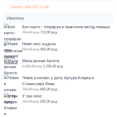
Telefon: 064 182 13 44
Viber/sms
Бел канто - теоријски и практични метод певања
Оригинална
Тренутна
750,00
рсд
713,00
рсд
цена
цена
је
је:
Ниже него људски
била:
713,00 рсд.
Оригинална
Тренутна
500,00
рсд
450,00
рсд
750,00 рсд.
цена
цена
је
је:
Мали речник балета
била:
450,00 рсд.
Оригинална
Тренутна
1.300,00
рсд
1.235,00
рсд
500,00 рсд.
цена
цена
је
је:
Човек и космос у делу Артура Кларка и
била:
1.235,00 рсд.
Станислава Лема
1.300,00 рсд.
Оригинална
Тренутна
700,00
рсд
665,00
рсд
цена
цена
У три лепе
је
је:
Оригинална
Тренутна
750,00
рсд
525,00
рсд
била:
665,00 рсд.
цена
цена
700,00 рсд.
је
је:
била:
525,00 рсд.