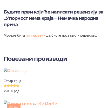
Будите први који ће написати рецензију за
„Упорност нема краја – Немачка народна
прича“
Морате бити
пријављени
да бисте поставили рецензију.
Повезани производи
Ствар срца
Оцењено са
5.00
од 5
750,00
рсд
Акција!