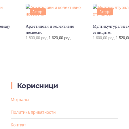
Акција!
Акција!
немају
Архетипови и колективно
Мултикултурализа
несвесно
етницитет
Оригинална
Тренутна
Оригин
1.800,00
рсд
1.620,00
рсд
1.600,00
рсд
1.520,
цена
цена
цена
је
је:
је
била:
1.620,00 рсд.
била:
1.800,00 рсд.
1.600,0
Корисници
Мој налог
Политика приватности
Контакт