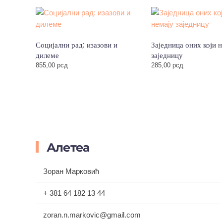
Социјални рад: изазови и
Заједница оних који 
дилеме
заједницу
855,00
рсд
285,00
рсд
Алетеа
Зоран Марковић
+ 381 64 182 13 44
zoran.n.markovic@gmail.com