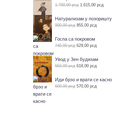
Оригинална
Тренутна
1.700,00
рсд
1.615,00
рсд
цена
цена
је
је:
Натурализам у позоришту
била:
1.615,00 рсд.
Оригинална
Тренутна
900,00
рсд
855,00
рсд
1.700,00 рсд.
цена
цена
је
је:
Госпа са покровом
била:
855,00 рсд.
Оригинална
Тренутна
740,00
рсд
629,00
рсд
900,00 рсд.
цена
цена
је
је:
Увод у Зен будизам
била:
629,00 рсд.
Оригинална
Тренутна
650,00
рсд
618,00
рсд
740,00 рсд.
цена
цена
је
је:
Иди брзо и врати се касно
била:
618,00 рсд.
Оригинална
Тренутна
600,00
рсд
570,00
рсд
650,00 рсд.
цена
цена
је
је:
била:
570,00 рсд.
600,00 рсд.