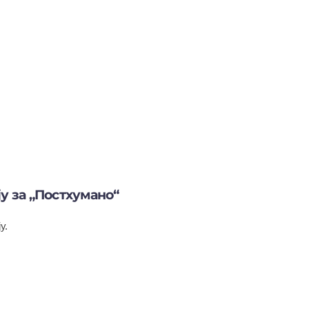
у за „Постхумано“
у.