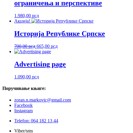
ограничења и перспективе
1.980,00
рсд
Акција!
Историја Републике Српске
Оригинална
Тренутна
700,00
рсд
665,00
рсд
цена
цена
је
је:
била:
665,00 рсд.
Advertising page
700,00 рсд.
1.090,00
рсд
Поручивање
књиге:
zoran.n.markovic@gmail.com
Facebook
Instagram
Telefon: 064 182 13 44
Viber/sms