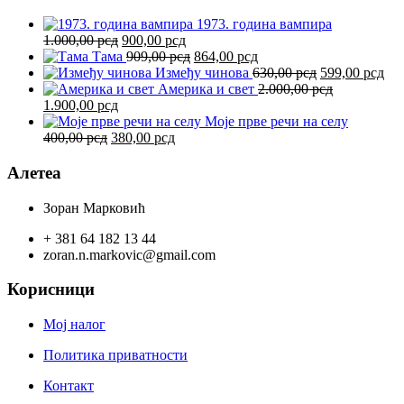
1973. година вампира
Оригинална
Тренутна
1.000,00
рсд
900,00
рсд
цена
цена
Оригинална
Тренутна
Тама
909,00
рсд
864,00
рсд
је
је:
цена
цена
Оригинална
Тр
Између чинова
630,00
рсд
599,00
рсд
била:
900,00 рсд.
је
је:
цена
це
Америка и свет
2.000,00
рсд
Оригинална
Тренутна
1.000,00 рсд.
била:
864,00 рсд.
је
је:
1.900,00
рсд
цена
цена
909,00 рсд.
била:
599
Моје прве речи на селу
је
Оригинална
је:
Тренутна
630,00 рсд.
400,00
рсд
380,00
рсд
била:
цена
1.900,00 рсд.
цена
2.000,00 рсд.
је
је:
Алетеа
била:
380,00 рсд.
400,00 рсд.
Зоран Марковић
+ 381 64 182 13 44
zoran.n.markovic@gmail.com
Корисници
Мој налог
Политика приватности
Контакт