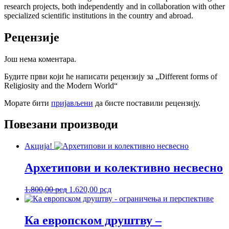
research projects, both independently and in collaboration with other
specialized scientific institutions in the country and abroad.
Рецензије
Још нема коментара.
Будите први који ће написати рецензију за „Different forms of
Religiosity and the Modern World“
Морате бити
пријављени
да бисте поставили рецензију.
Повезани производи
Акција!
Архетипови и колективно несвесно
Оригинална
Тренутна
1.800,00
рсд
1.620,00
рсд
цена
цена
је
је:
била:
1.620,00 рсд.
Ка европском друштву –
1.800,00 рсд.