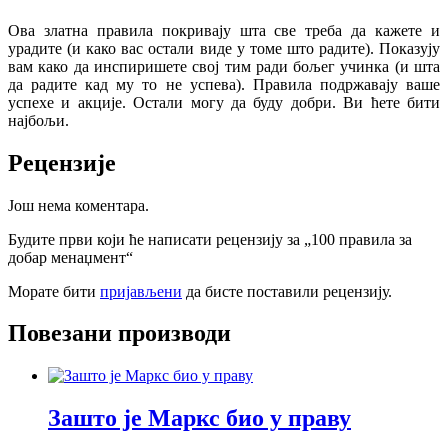
Ова златна правила покривају шта све треба да кажете и
урадите (и како вас остали виде у томе што радите). Показују
вам како да инспиришете свој тим ради бољег учинка (и шта
да радите кад му то не успева). Правила подржавају ваше
успехе и акције. Остали могу да буду добри. Ви ћете бити
најбољи.
Рецензије
Још нема коментара.
Будите први који ће написати рецензију за „100 правила за
добар менаџмент“
Морате бити
пријављени
да бисте поставили рецензију.
Повезани производи
Зашто је Маркс био у праву