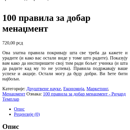
100 правила за добар
менаџмент
720,00
рсд
Ова златна правила покривају шта све треба да кажете и
урадите (и како вас остали виде у томе што радите). Показују
вам како да инспиришете свој тим ради бољег учинка (и шта
да радите кад му то не успева). Правила подржавају ваше
успехе и акције. Остали могу да буду добри. Ви ћете бити
најбољи.
Категорије:
Друштвене науке
,
Економија
,
Маркетинг
,
Менаџмент
Ознака:
100 правила за добар менаџмент - Ричард
Темплар
Опис
Рецензије (0)
Опис