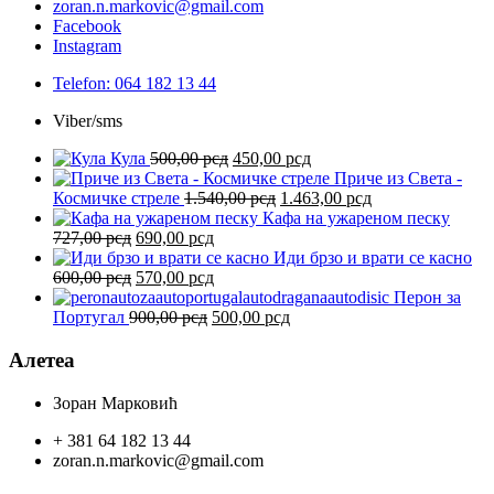
zoran.n.markovic@gmail.com
Facebook
Instagram
Telefon: 064 182 13 44
Viber/sms
Оригинална
Тренутна
Кула
500,00
рсд
450,00
рсд
цена
цена
Приче из Света -
је
Оригинална
је:
Тренутна
Космичке стреле
1.540,00
рсд
1.463,00
рсд
била:
цена
450,00 рсд.
цена
Кафа на ужареном песку
Оригинална
Тренутна
500,00 рсд.
је
је:
727,00
рсд
690,00
рсд
цена
цена
била:
1.463,00 рсд.
Иди брзо и врати се касно
је
Оригинална
је:
Тренутна
1.540,00 рсд.
600,00
рсд
570,00
рсд
била:
цена
690,00 рсд.
цена
Перон за
727,00 рсд.
је
Оригинална
је:
Тренутна
Португал
900,00
рсд
500,00
рсд
била:
цена
570,00 рсд.
цена
600,00 рсд.
је
је:
Алетеа
била:
500,00 рсд.
900,00 рсд.
Зоран Марковић
+ 381 64 182 13 44
zoran.n.markovic@gmail.com