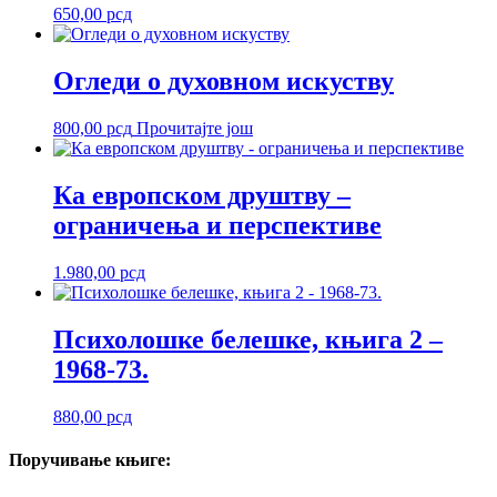
650,00
рсд
Огледи о духовном искуству
800,00
рсд
Прочитајте још
Ка европском друштву –
ограничења и перспективе
1.980,00
рсд
Психолошке белешке, књига 2 –
1968-73.
880,00
рсд
Поручивање
књиге: