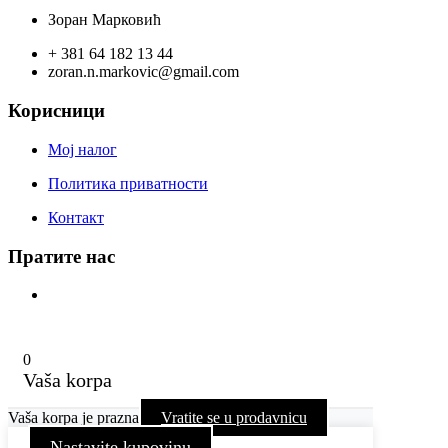
Зоран Марковић
+ 381 64 182 13 44
zoran.n.markovic@gmail.com
Корисници
Мој налог
Политика приватности
Контакт
Пратите нас
0
Vaša korpa
Vaša korpa je prazna
Vratite se u prodavnicu
Nastavite kupovinu