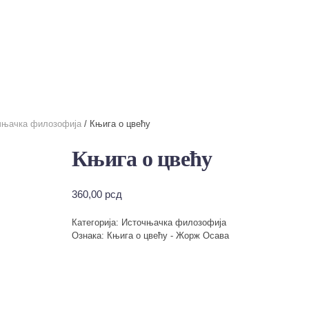
чњачка филозофија
/ Књига о цвећу
Књига о цвећу
360,00
рсд
Категорија:
Источњачка филозофија
Ознака:
Књига о цвећу - Жорж Осава