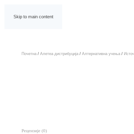
Skip to main content
Почетна
/
Алетеа дистрибуција
/
Алтернативна учења
/
Исто
Рецензије (0)