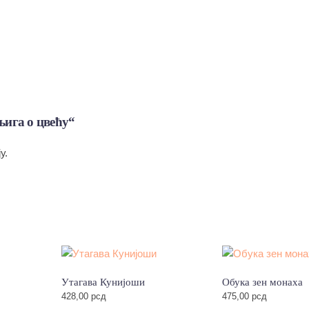
њига о цвећу“
у.
Утагава Кунијоши
Обука зен монаха
428,00
рсд
475,00
рсд