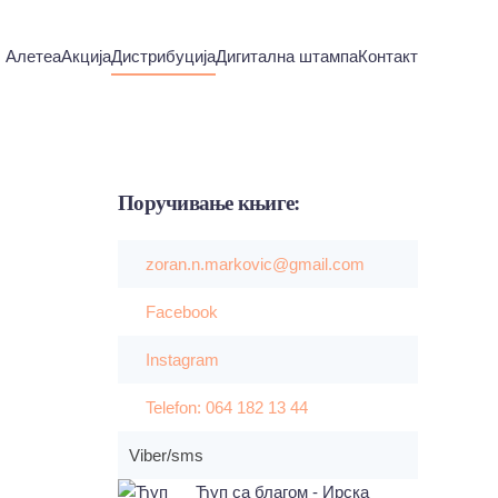
Алетеа
Акција
Дистрибуција
Дигитална штампа
Контакт
Поручивање
књиге:
zoran.n.markovic@gmail.com
Facebook
Instagram
Telefon: 064 182 13 44
Viber/sms
Ћуп са благом - Ирска