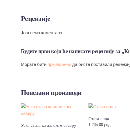
Рецензије
Још нема коментара.
Будите први који ће написати рецензију за „К
Морате бити
пријављени
да бисте поставили рецензиј
Повезани производи
Стаза срца
1.235,00
рсд
Уска стаза ка далеком северу