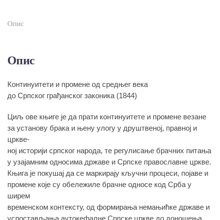
Опис
Опис
Континуитети и промене од средњег века
до Српског грађанског законика (1844)
Циљ ове књиге је да прати континуитете и промене везане
за установу брака и њену улогу у друштвеној, правној и
цркве-
ној историји српског народа, те регулисање брачних питања
у узајамним односима државе и Српске православне цркве.
Књига је покушај да се маркирају кључни процеси, појаве и
промене које су обележиле брачне односе код Срба у
ширем
временском контексту, од формирања немањићке државе и
успостављања аутокефалне Српске цркве до доношења