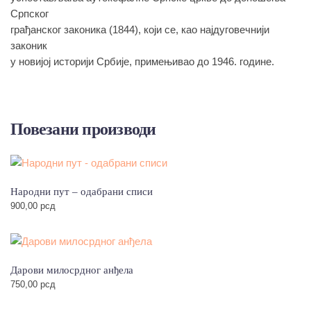
Српског
грађанског законика (1844), који се, као најдуговечнији
законик
у новијој историји Србије, примењивао до 1946. године.
Повезани производи
Народни пут – одабрани списи
900,00
рсд
Дарови милосрдног анђела
750,00
рсд