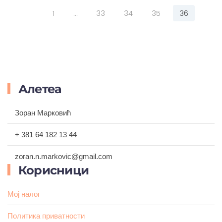
била:
428,00 рсд.
1
…
33
34
35
36
450,00 рсд.
Алетеа
Зоран Марковић
+ 381 64 182 13 44
zoran.n.markovic@gmail.com
Корисници
Мој налог
Политика приватности