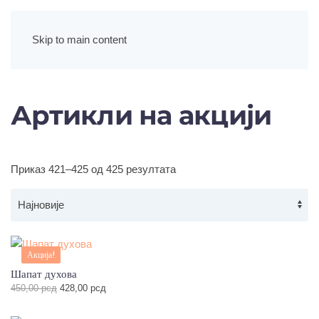
Skip to main content
Артикли на акцији
Сортирано
Приказ 421–425 од 425 резултата
по
најновијем
Акција!
Шапат духова
Оригинална
Тренутна
450,00
рсд
428,00
рсд
цена
цена
је
је: