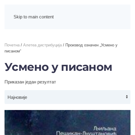
Skip to main content
Почетна
/
Алетеа дистрибуција
/ Производ oзначен „Усмено у
писаном“
Усмено у писаном
Приказан један резултат