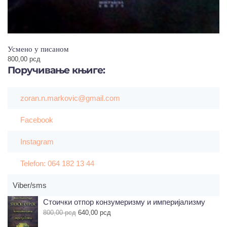
Усмено у писаном
800,00
рсд
Поручивање
књиге:
zoran.n.markovic@gmail.com
Facebook
Instagram
Telefon: 064 182 13 44
Viber/sms
Стоички отпор конзумеризму и империјализму
Оригинална
Тренутна
800,00
рсд
640,00
рсд
цена
цена