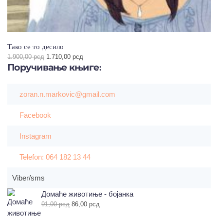
Тако се то десило
Оригинална
Тренутна
1.900,00
рсд
1.710,00
рсд
цена
цена
Поручивање
књиге:
је
је:
била:
1.710,00 рсд.
1.900,00 рсд.
zoran.n.markovic@gmail.com
Facebook
Instagram
Telefon: 064 182 13 44
Viber/sms
Домаће животиње - бојанка
Оригинална
Тренутна
91,00
рсд
86,00
рсд
цена
цена