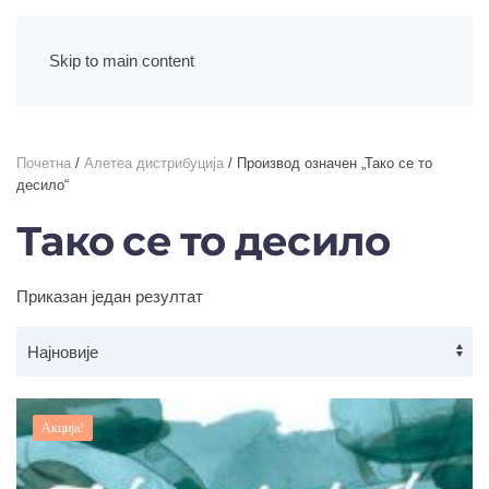
Skip to main content
Почетна
/
Алетеа дистрибуција
/ Производ oзначен „Тако се то
десило“
Тако се то десило
Приказан један резултат
Акција!