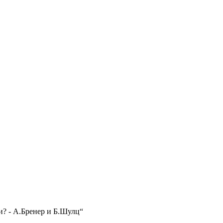
и? - А.Бренер и Б.Шулц“