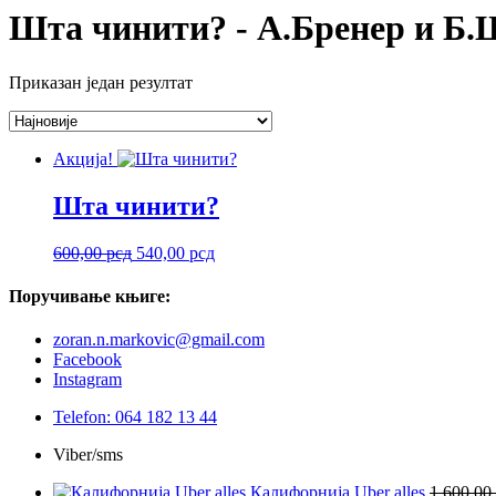
Шта чинити? - А.Бренер и Б
Приказан један резултат
Акција!
Шта чинити?
Оригинална
Тренутна
600,00
рсд
540,00
рсд
цена
цена
је
је:
Поручивање
књиге:
била:
540,00 рсд.
600,00 рсд.
zoran.n.markovic@gmail.com
Facebook
Instagram
Telefon: 064 182 13 44
Viber/sms
Калифорнија Uber alles
1.600,00