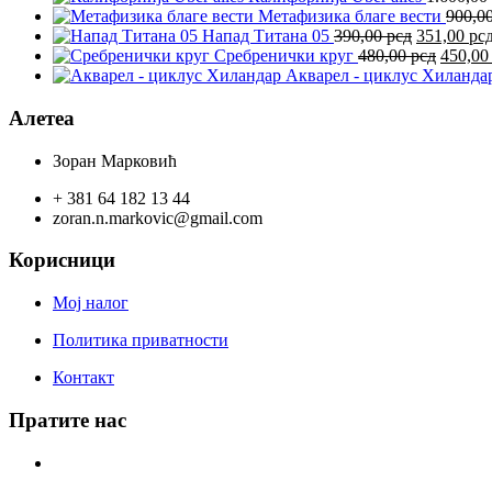
Метафизика благе вести
900,0
Оригинал
Напад Титана 05
390,00
рсд
351,00
рс
цена
Ориги
Сребренички круг
480,00
рсд
450,0
је
цена
Акварел - циклус Хиланда
била:
је
390,00 рсд
била:
Алетеа
480,00 
Зоран Марковић
+ 381 64 182 13 44
zoran.n.markovic@gmail.com
Корисници
Мој налог
Политика приватности
Контакт
Пратите нас