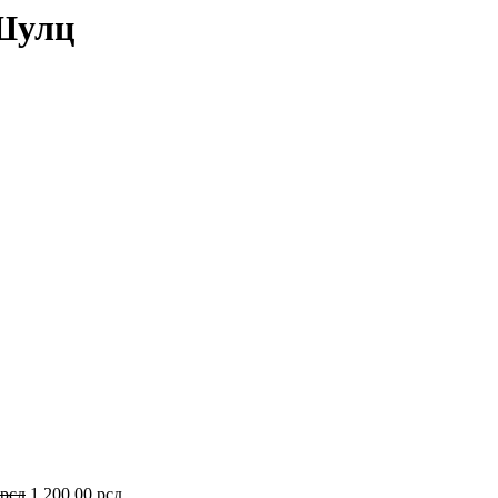
.Шулц
Оригинална
Тренутна
рсд
1.200,00
рсд