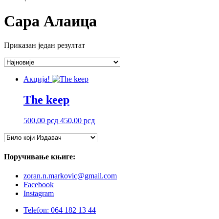
Сара Алаица
Приказан један резултат
Акција!
The keep
Оригинална
Тренутна
500,00
рсд
450,00
рсд
цена
цена
је
је:
била:
450,00 рсд.
500,00 рсд.
Поручивање
књиге:
zoran.n.markovic@gmail.com
Facebook
Instagram
Telefon: 064 182 13 44