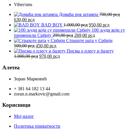
Viber/sms
Домаћа рок штампа
700,00
рсд
Оригинална
Тренутна
630,00
рсд
цена
цена
Оригинална
Тренутна
BAD BOY
1.000,00
рсд
950,00
рсд
је
је:
цена
цена
100 људи који су
била:
630,00 рсд.
Оригинална
је
Тренутна
је:
променили Србију
299,00
рсд
269,00
рсд
700,00 рсд.
цена
била:
цена
950,00 рсд
Страхоте рата у Србији
Оригинална
Тренутна
је
1.000,00 рсд.
је:
500,00
рсд
450,00
рсд
цена
цена
била:
269,00 рсд.
Писма о плесу и балету
је
Оригинална
је:
Тренутна
299,00 рсд.
1.000,00
рсд
970,00
рсд
била:
цена
450,00 рсд.
цена
500,00 рсд.
је
је:
Алетеа
била:
970,00 рсд.
1.000,00 рсд.
Зоран Марковић
+ 381 64 182 13 44
zoran.n.markovic@gmail.com
Корисници
Мој налог
Политика приватности