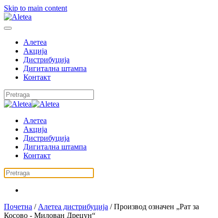
Skip to main content
Алетеа
Акција
Дистрибуција
Дигитална штампа
Контакт
Алетеа
Акција
Дистрибуција
Дигитална штампа
Контакт
Почетна
/
Алетеа дистрибуција
/ Производ oзначен „Рат за
Косово - Милован Дрецун“