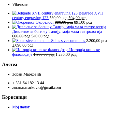
Viber/sms
Belgrade XVII
Оригинална
Тренутна
century engraving 123
530,00
рсд
504,00
рсд
цена
Оригинална
цена
Тренутна
Окорелост
990,00
рсд
891,00
рсд
је
цена
је:
цена
била:
је
504,00 рсд.
је:
Дивљење за богињу Талију: моја мала театрологија
Оригинална
Тренутна
530,00 рсд.
била:
891,00 рсд.
600,00
рсд
540,00
рсд
цена
цена
990,00 рсд.
Solus sive communis
2.200,00
рсд
Оригинална
је
Тренутна
је:
2.090,00
рсд
цена
била:
цена
540,00 рсд.
Историја кинеске
је
600,00 рсд.
је:
Оригинална
Тренутна
филозофије
1.300,00
рсд
1.235,00
рсд
била:
2.090,00 рсд.
цена
цена
2.200,00 рсд.
је
је:
Алетеа
била:
1.235,00 рсд.
1.300,00 рсд.
Зоран Марковић
+ 381 64 182 13 44
zoran.n.markovic@gmail.com
Корисници
Мој налог