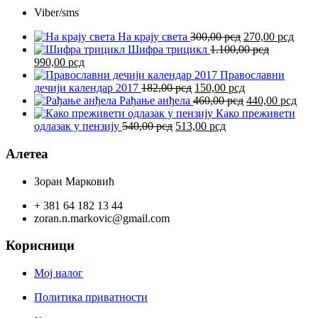
Viber/sms
Оригинална
Трен
На крају света
300,00
рсд
270,00
рсд
цена
цена
Шифра трицикл
1.100,00
рсд
Оригинална
Тренутна
је
је:
990,00
рсд
цена
цена
била:
270,0
Православни
је
је:
Оригинална
300,00 рсд.
Тренутна
дечији календар 2017
182,00
рсд
150,00
рсд
била:
990,00 рсд.
цена
цена
Оригинална
Тре
Рађање анђела
460,00
рсд
440,00
рсд
1.100,00 рсд.
је
је:
цена
цен
Како преживети
Оригинална
била:
Тренутна
150,00 рсд.
је
је:
одлазак у пензију
540,00
рсд
513,00
рсд
цена
182,00 рсд.
цена
била:
440,
је
је:
460,00 рсд.
Алетеа
била:
513,00 рсд.
540,00 рсд.
Зоран Марковић
+ 381 64 182 13 44
zoran.n.markovic@gmail.com
Корисници
Мој налог
Политика приватности