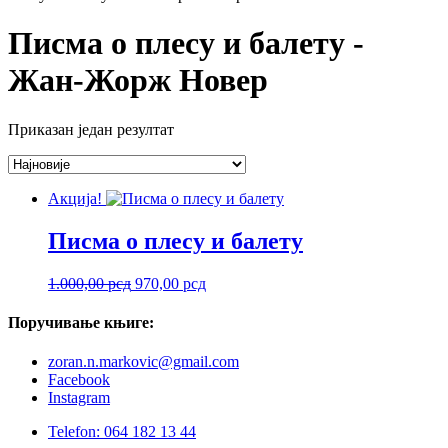
Писма о плесу и балету -
Жан-Жорж Новер
Приказан један резултат
Акција!
Писма о плесу и балету
Оригинална
Тренутна
1.000,00
рсд
970,00
рсд
цена
цена
је
је:
Поручивање
књиге:
била:
970,00 рсд.
1.000,00 рсд.
zoran.n.markovic@gmail.com
Facebook
Instagram
Telefon: 064 182 13 44