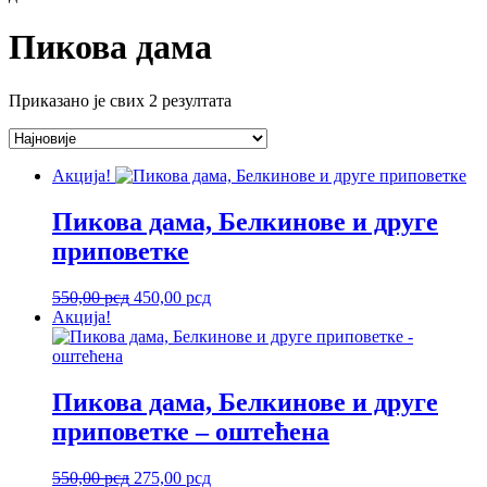
Пикова дама
Сортирано
Приказано је свих 2 резултата
по
најновијем
Акција!
Пикова дама, Белкинове и друге
приповетке
Оригинална
Тренутна
550,00
рсд
450,00
рсд
цена
цена
Акција!
је
је:
била:
450,00 рсд.
550,00 рсд.
Пикова дама, Белкинове и друге
приповетке – оштећена
Оригинална
Тренутна
550,00
рсд
275,00
рсд