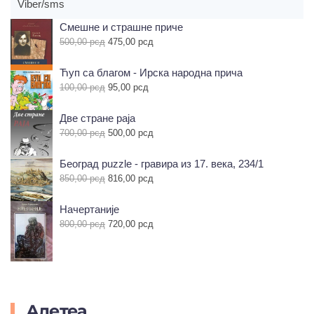
Viber/sms
Смешне и страшне приче
Оригинална
Тренутна
500,00
рсд
475,00
рсд
цена
цена
је
је:
Ћуп са благом - Ирска народна прича
била:
475,00 рсд.
Оригинална
Тренутна
100,00
рсд
95,00
рсд
500,00 рсд.
цена
цена
је
је:
Две стране раја
била:
95,00 рсд.
Оригинална
Тренутна
700,00
рсд
500,00
рсд
100,00 рсд.
цена
цена
је
је:
Београд рuzzle - гравира из 17. века, 234/1
била:
500,00 рсд.
Оригинална
Тренутна
850,00
рсд
816,00
рсд
700,00 рсд.
цена
цена
је
је:
Начертаније
била:
816,00 рсд.
Оригинална
Тренутна
800,00
рсд
720,00
рсд
850,00 рсд.
цена
цена
је
је:
била:
720,00 рсд.
800,00 рсд.
Алетеа