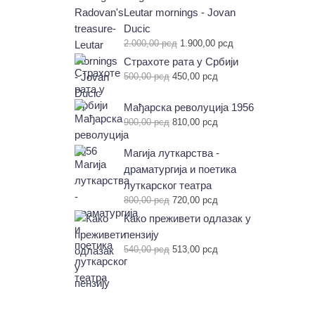
Leutar mornings - Jovan
Ducic
Оригинална
Тренутна
2.000,00
рсд
1.900,00
рсд
цена
цена
Страхоте рата у Србији
је
је:
Оригинална
Тренутна
500,00
рсд
450,00
рсд
била:
1.900,00 рсд.
цена
цена
2.000,00 рсд.
је
је:
Мађарска револуција 1956
била:
450,00 рсд.
Оригинална
Тренутна
900,00
рсд
810,00
рсд
500,00 рсд.
цена
цена
је
је:
Магија луткарства -
била:
810,00 рсд.
драматургија и поетика
900,00 рсд.
луткарског театра
Оригинална
Тренутна
800,00
рсд
720,00
рсд
цена
цена
Како преживети одлазак у
је
је:
пензију
била:
720,00 рсд.
Оригинална
Тренутна
540,00
рсд
513,00
рсд
800,00 рсд.
цена
цена
је
је:
била:
513,00 рсд.
540,00 рсд.