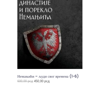
Немањићи – људи свог времена (1-6)
Оригинална
Тренутна
600,00
рсд
450,00
рсд
цена
цена
је
је:
била:
450,00 рсд.
600,00 рсд.