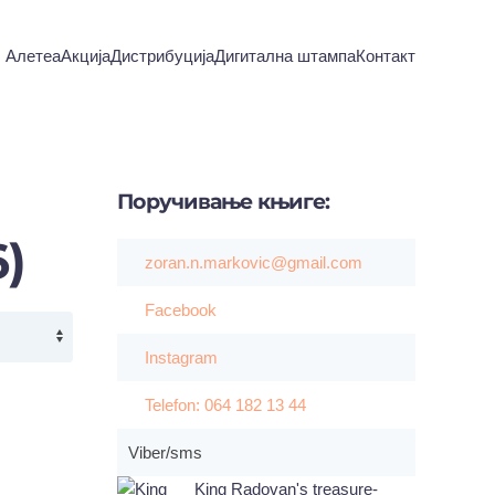
Алетеа
Акција
Дистрибуција
Дигитална штампа
Контакт
Поручивање
књиге:
)
zoran.n.markovic@gmail.com
Facebook
Instagram
Telefon: 064 182 13 44
Viber/sms
King Radovan's treasure-