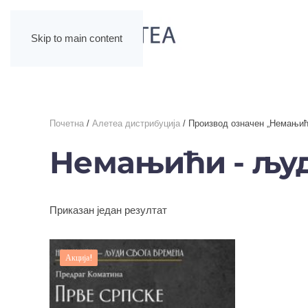
Skip to main content
Почетна
/
Алетеа дистрибуција
/ Производ oзначен „Немањићи
Немањићи - људи
Приказан један резултат
Акција!