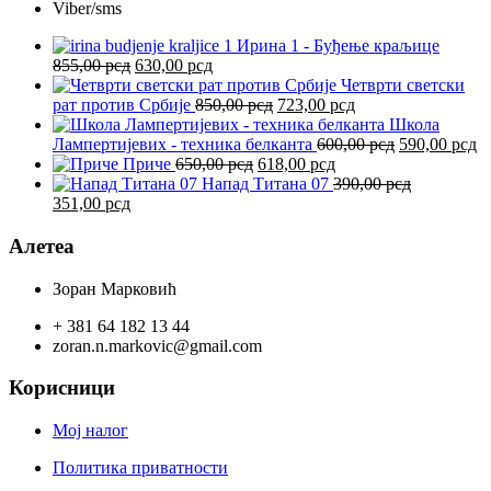
Viber/sms
Ирина 1 - Буђење краљице
Оригинална
Тренутна
855,00
рсд
630,00
рсд
цена
цена
Четврти светски
је
је:
Оригинална
Тренутна
рат против Србије
850,00
рсд
723,00
рсд
била:
630,00 рсд.
цена
цена
Школа
855,00 рсд.
је
је:
Оригинална
Т
Лампертијевих - техника белканта
600,00
рсд
590,00
рсд
Оригинална
била:
Тренутна
723,00 рсд.
цена
ц
Приче
650,00
рсд
618,00
рсд
цена
850,00 рсд.
цена
је
је
Напад Титана 07
390,00
рсд
Оригинална
Тренутна
је
је:
била:
59
351,00
рсд
цена
цена
била:
618,00 рсд.
600,00 рсд.
је
је:
650,00 рсд.
Алетеа
била:
351,00 рсд.
390,00 рсд.
Зоран Марковић
+ 381 64 182 13 44
zoran.n.markovic@gmail.com
Корисници
Мој налог
Политика приватности