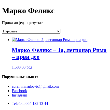
Марко Феликс
Приказан један резултат
Марко Феликс – Ја, легионар Рима
– први део
1.500,00
рсд
Поручивање
књиге:
zoran.n.markovic@gmail.com
Facebook
Instagram
Telefon: 064 182 13 44