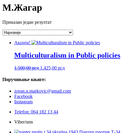
М.Жагар
Приказан један резултат
Акција!
Multiculturalism in Public policies
Оригинална
Тренутна
1.500,00
рсд
1.425,00
рсд
цена
цена
је
је:
Поручивање
књиге:
била:
1.425,00 рсд.
1.500,00 рсд.
zoran.n.markovic@gmail.com
Facebook
Instagram
Telefon: 064 182 13 44
Viber/sms
Пантер против Т-34