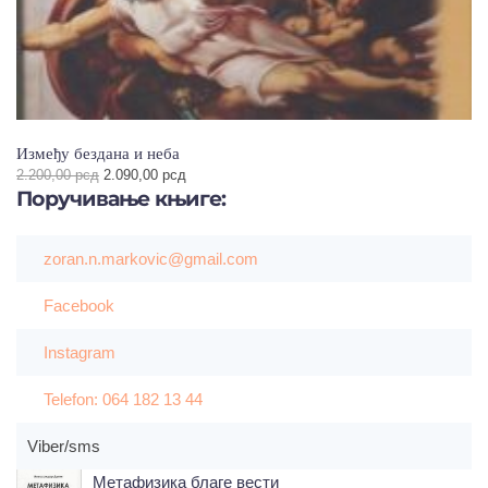
Између бездана и неба
Оригинална
Тренутна
2.200,00
рсд
2.090,00
рсд
Поручивање
цена
књиге:
цена
је
је:
била:
2.090,00 рсд.
2.200,00 рсд.
zoran.n.markovic@gmail.com
Facebook
Instagram
Telefon: 064 182 13 44
Viber/sms
Метафизика благе вести