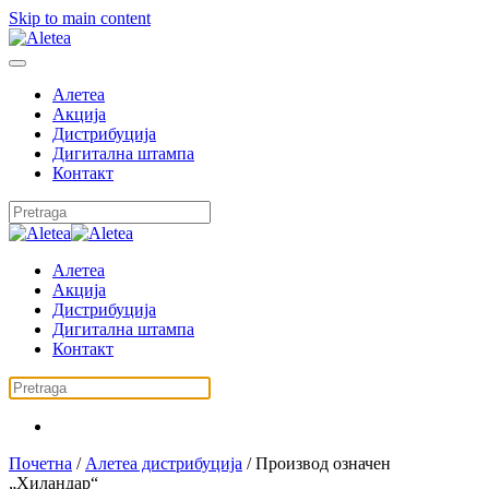
Skip to main content
Алетеа
Акција
Дистрибуција
Дигитална штампа
Контакт
Алетеа
Акција
Дистрибуција
Дигитална штампа
Контакт
Почетна
/
Алетеа дистрибуција
/ Производ oзначен
„Хиландар“