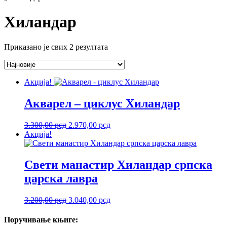
Хиландар
Сортирано
Приказано је свих 2 резултата
по
најновијем
Акција!
Акварел – циклус Хиландар
Оригинална
Тренутна
3.300,00
рсд
2.970,00
рсд
цена
цена
Акција!
је
је:
била:
2.970,00 рсд.
3.300,00 рсд.
Свети манастир Хиландар српска
царска лавра
Оригинална
Тренутна
3.200,00
рсд
3.040,00
рсд
цена
цена
је
је:
Поручивање
књиге:
била:
3.040,00 рсд.