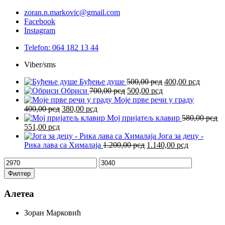
3.200,00 рсд.
zoran.n.markovic@gmail.com
Facebook
Instagram
Telefon: 064 182 13 44
Viber/sms
Оригинална
Тренут
Буђење душе
500,00
рсд
400,00
рсд
Оригинална
Тренутна
цена
цена
Обриси
700,00
рсд
500,00
рсд
цена
цена
је
је:
Моје прве речи у граду
Оригинална
Тренутна
је
је:
била:
400,00 
400,00
рсд
380,00
рсд
цена
цена
била:
500,00 рсд.
500,00 рсд.
Мој пријатељ клавир
580,00
рсд
Оригинална
Тренутна
је
је:
700,00 рсд.
551,00
рсд
цена
цена
била:
380,00 рсд.
Јога за децу -
је
је:
400,00 рсд.
Оригинална
Тренутна
Рика лава са Хималаја
1.200,00
рсд
1.140,00
рсд
била:
551,00 рсд.
цена
цена
Минимална
Максимална
580,00 рсд.
је
је:
цена
цена
била:
1.140,00 рс
Филтер
1.200,00 рсд.
Алетеа
Зоран Марковић