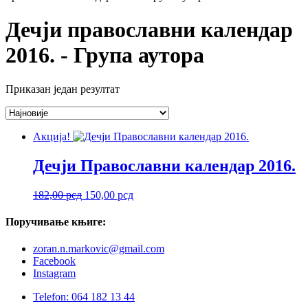
Дечји православни календар
2016. - Група аутора
Приказан један резултат
Акција!
Дечји Православни календар 2016.
Оригинална
Тренутна
182,00
рсд
150,00
рсд
цена
цена
је
је:
Поручивање
књиге:
била:
150,00 рсд.
182,00 рсд.
zoran.n.markovic@gmail.com
Facebook
Instagram
Telefon: 064 182 13 44