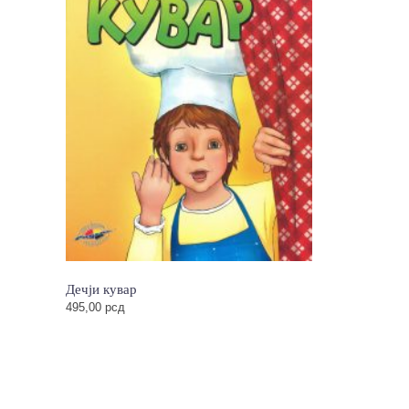
Дечји кувар
495,00
рсд