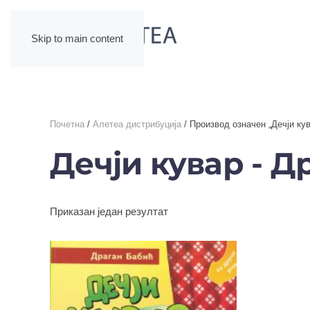
Skip to main content
Почетна
/
Алетеа дистрибуција
/ Производ oзначен „Дечји кув
Дечји кувар - Д
Приказан један резултат