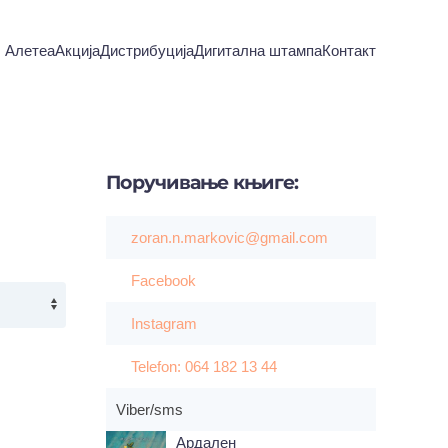
Алетеа
Акција
Дистрибуција
Дигитална штампа
Контакт
Поручивање
књиге:
zoran.n.markovic@gmail.com
Facebook
Instagram
Telefon: 064 182 13 44
Viber/sms
Ардален