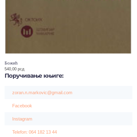
Божић
540,00
рсд
Поручивање
књиге:
zoran.n.markovic@gmail.com
Facebook
Instagram
Telefon: 064 182 13 44