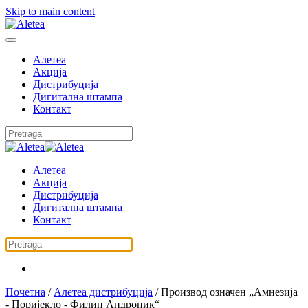
Skip to main content
Алетеа
Акција
Дистрибуција
Дигитална штампа
Контакт
Алетеа
Акција
Дистрибуција
Дигитална штампа
Контакт
Почетна
/
Алетеа дистрибуција
/ Производ oзначен „Амнезија
- Поријекло - Филип Андроник“