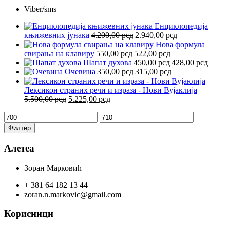
Viber/sms
Енциклопедија
Оригинална
Тренутна
књижевних јунака
4.200,00
рсд
2.940,00
рсд
цена
цена
Нова формула
Оригинална
је
Тренутна
је:
свирања на клавиру
550,00
рсд
522,00
рсд
цена
била:
цена
Оригинална
2.940,00 рсд.
Трен
Шапат духова
450,00
рсд
428,00
рсд
је
4.200,00 рсд.
Оригинална
је:
Тренутна
цена
цена
Очевина
350,00
рсд
315,00
рсд
била:
цена
522,00 рсд.
цена
је
је:
550,00 рсд.
је
је:
била:
428,0
Лексикон страних речи и израза - Нови Вујаклија
Оригинална
Тренутна
била:
315,00 рсд.
450,00 рсд.
5.500,00
рсд
5.225,00
рсд
цена
цена
350,00 рсд.
Минимална
Максимална
је
је:
цена
цена
била:
5.225,00 рсд.
Филтер
5.500,00 рсд.
Алетеа
Зоран Марковић
+ 381 64 182 13 44
zoran.n.markovic@gmail.com
Корисници