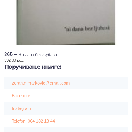
365 – Ни дана без љубави
532,00
рсд
Поручивање
књиге:
zoran.n.markovic@gmail.com
Facebook
Instagram
Telefon: 064 182 13 44