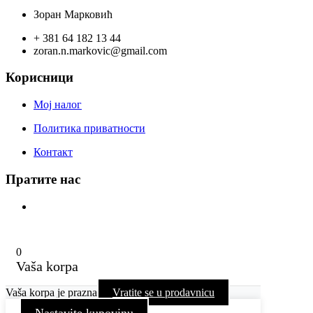
100,00 рсд.
Зоран Марковић
+ 381 64 182 13 44
zoran.n.markovic@gmail.com
Корисници
Мој налог
Политика приватности
Контакт
Пратите нас
0
Vaša korpa
Vaša korpa je prazna
Vratite se u prodavnicu
Nastavite kupovinu