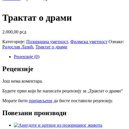
Трактат о драми
2.000,00
рсд
Категорије:
Позоришна уметност
,
Филмска уметност
Ознаке:
Радослав Лазић
,
Трактат о драми
Рецензије (0)
Рецензије
Још нема коментара.
Будите први који ће написати рецензију за „Трактат о драми“
Морате бити
пријављени
да бисте поставили рецензију.
Повезани производи