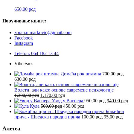
650,00
рсд
Поручивање
књиге:
zoran.n.markovic@gmail.com
Facebook
Instagram
Telefon: 064 182 13 44
Viber/sms
Домаћа рок штампа
700,00
рсд
Оригинална
Тренутна
630,00
рсд
цена
цена
је
је:
Волети, али како: основе савремене психологије
била:
630,00 рсд.
Оригинална
Тренутна
1.300,00
рсд
1.170,00
рсд
700,00 рсд.
цена
цена
Оригинална
Тр
Увод у Вагнера
950,00
рсд
940,00
рсд
је
Оригинална
је:
Тренутна
цена
це
Кула
500,00
рсд
450,00
рсд
била:
цена
1.170,00 рсд.
цена
је
је:
Божићна
1.300,00 рсд.
је
је:
Оригинална
била:
Трен
940
прича - Шведска народна прича
100,00
рсд
95,00
рсд
била:
450,00 рсд.
цена
950,00 рсд.
цена
500,00 рсд.
је
је:
Алетеа
била:
95,00