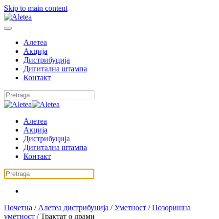
Skip to main content
Алетеа
Акција
Дистрибуција
Дигитална штампа
Контакт
Алетеа
Акција
Дистрибуција
Дигитална штампа
Контакт
Почетна
/
Алетеа дистрибуција
/
Уметност
/
Позоришна
уметност
/ Трактат о драми