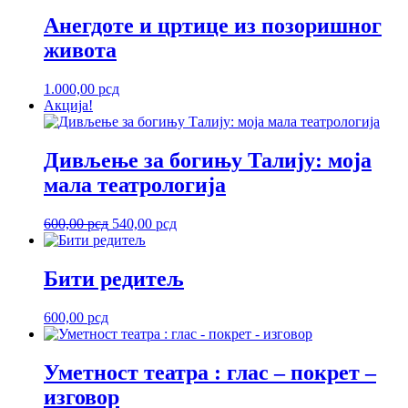
Анегдоте и цртице из позоришног
живота
1.000,00
рсд
Акција!
Дивљење за богињу Талију: моја
мала театрологија
Оригинална
Тренутна
600,00
рсд
540,00
рсд
цена
цена
је
је:
била:
540,00 рсд.
Бити редитељ
600,00 рсд.
600,00
рсд
Уметност театра : глас – покрет –
изговор