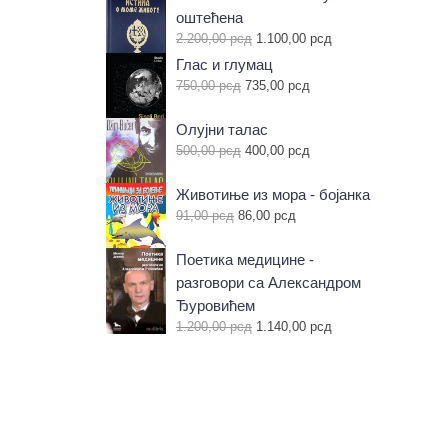
оштећена
Оригинална
Тренутна
2.200,00
рсд
1.100,00
рсд
цена
цена
Глас и глумац
је
је:
Оригинална
Тренутна
750,00
рсд
735,00
рсд
била:
1.100,00 рсд.
цена
цена
2.200,00 рсд.
је
је:
Олујни талас
била:
735,00 рсд.
Оригинална
Тренутна
500,00
рсд
400,00
рсд
750,00 рсд.
цена
цена
је
је:
Животиње из мора - бојанка
била:
400,00 рсд.
Оригинална
Тренутна
91,00
рсд
86,00
рсд
500,00 рсд.
цена
цена
је
је:
Поетика медицине -
била:
86,00 рсд.
разговори са Александром
91,00 рсд.
Ђуровићем
Оригинална
Тренутна
1.200,00
рсд
1.140,00
рсд
цена
цена
је
је:
била:
1.140,00 рсд.
1.200,00 рсд.