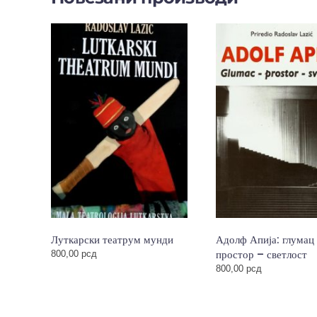
Луткарски театрум мунди
Адолф Апија: глумац
простор – светлост
800,00
рсд
800,00
рсд