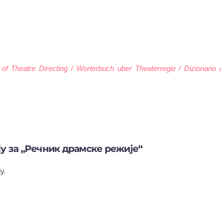
 of Theatre Directing / Worterbuch uber Theaterregie / Dizionario d
ју за „Речник драмске режије“
у.