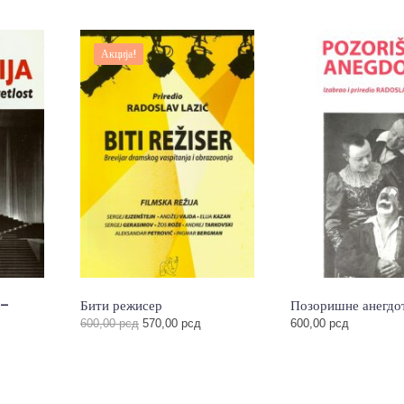
Акција!
 –
Бити режисер
Позоришне анегдо
Оригинална
Тренутна
600,00
рсд
570,00
рсд
600,00
рсд
цена
цена
је
је:
била:
570,00 рсд.
600,00 рсд.