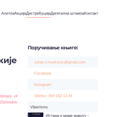
Алетеа
Акција
Дистрибуција
Дигитална штампа
Контакт
Поручивање
књиге:
жије
zoran.n.markovic@gmail.com
Facebook
Instagram
Telefon: 064 182 13 44
tionary of
Dizionario
Viber/sms
Истина о моме животу -