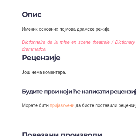
Опис
Именик основних појмова драмске режије.
Dictionnaire de la mise en scene theatrale / Dictionary
drammatica
Рецензије
Још нема коментара.
Будите први који ће написати рецензи
Морате бити
пријављени
да бисте поставили рецензиј
Повезани производи