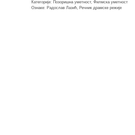
Категорије:
Позоришна уметност
,
Филмска уметност
Ознаке:
Радослав Лазић
,
Речник драмске режије