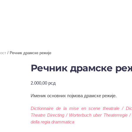
ост
/ Речник драмске режије
Речник драмске ре
2.000,00
рсд
Именик основних појмова драмске режије.
Dictionnaire de la mise en scene theatrale / Dic
Theatre Directing / Worterbuch uber Theaterregie / 
della regia drammatica