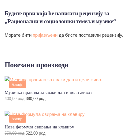
Будите први који ће написати рецензију за
„Рационални и социолошки темељи музике“
Морате бити
пријављени
да бисте поставили рецензију.
Повезани производи
Акција!
Музичка правила за сваки дан и цели живот
Оригинална
Тренутна
400,00
рсд
380,00
рсд
цена
цена
је
је:
била:
380,00 рсд.
Акција!
400,00 рсд.
Нова формула свирања на клавиру
Оригинална
Тренутна
550,00
рсд
522,00
рсд