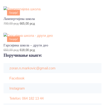
цена
цена
је
је:
била:
522,00 рсд.
Акција!
550,00 рсд.
Лампертијева школа
Оригинална
Тренутна
700,00
рсд
665,00
рсд
цена
цена
је
је:
била:
665,00 рсд.
Акција!
700,00 рсд.
Гарсијина школа – други део
Оригинална
Тренутна
650,00
рсд
618,00
рсд
цена
цена
Поручивање
књиге:
је
је:
била:
618,00 рсд.
650,00 рсд.
zoran.n.markovic@gmail.com
Facebook
Instagram
Telefon: 064 182 13 44