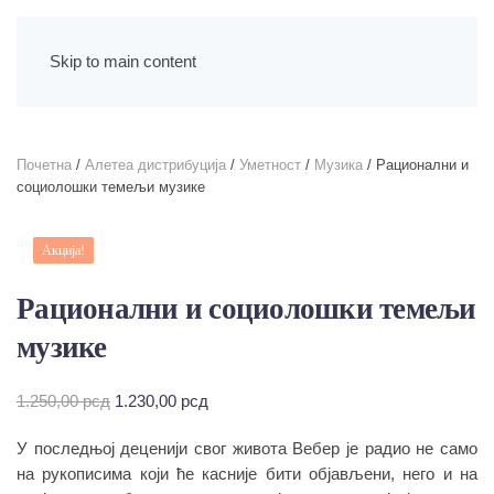
Skip to main content
Почетна
/
Алетеа дистрибуција
/
Уметност
/
Музика
/ Рационални и
социолошки темељи музике
Акција!
Рационални и социолошки темељи
музике
Оригинална
Тренутна
1.250,00
рсд
1.230,00
рсд
цена
цена
У последњој деценији свог живота Вебер је радио не само
је
је:
била:
1.230,00 рсд.
на рукописима који ће касније бити објављени, него и на