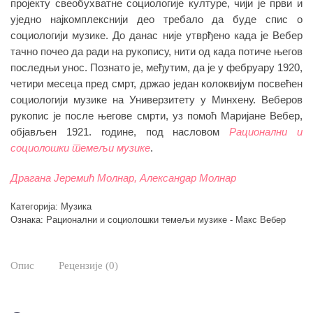
1.250,00 рсд.
пројекту свеобухватне социологије културе, чији је први и
уједно најкомплекснији део требало да буде спис о
социологији музике. До данас није утврђено када је Вебер
тачно почео да ради на рукопису, нити од када потиче његов
последњи унос. Познато је, међутим, да је у фебруару 1920,
четири месеца пред смрт, држао један колоквијум посвећен
социологији музике на Универзитету у Минхену. Веберов
рукопис је после његове смрти, уз помоћ Маријане Вебер,
oбјављен 1921. године, под насловом
Рационални и
социолошки темељи музике
.
Драгана Јеремић ­Молнар, Александар Молнар
Категорија:
Музика
Ознака:
Рационални и социолошки темељи музике - Макс Вебер
Опис
Рецензије (0)