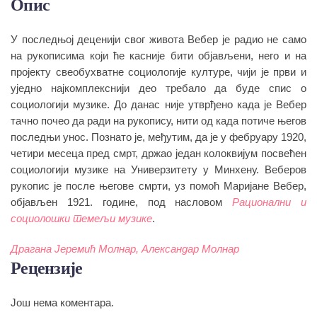
Опис
У последњој деценији свог живота Вебер је радио не само
на рукописима који ће касније бити објављени, него и на
пројекту свеобухватне социологије културе, чији је први и
уједно најкомплекснији део требало да буде спис о
социологији музике. До данас није утврђено када је Вебер
тачно почео да ради на рукопису, нити од када потиче његов
последњи унос. Познато је, међутим, да је у фебруару 1920,
четири месеца пред смрт, држао један колоквијум посвећен
социологији музике на Универзитету у Минхену. Веберов
рукопис је после његове смрти, уз помоћ Маријане Вебер,
oбјављен 1921. године, под насловом
Рационални и
социолошки темељи музике
.
Драгана Јеремић ­Молнар, Александар Молнар
Рецензије
Још нема коментара.