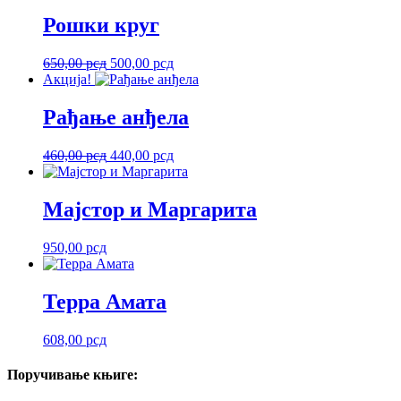
Рошки круг
Оригинална
Тренутна
650,00
рсд
500,00
рсд
цена
цена
Акција!
је
је:
била:
500,00 рсд.
Рађање анђела
650,00 рсд.
Оригинална
Тренутна
460,00
рсд
440,00
рсд
цена
цена
је
је:
била:
440,00 рсд.
Мајстор и Маргарита
460,00 рсд.
950,00
рсд
Терра Амата
608,00
рсд
Поручивање
књиге: